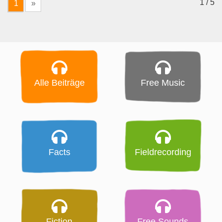
1 / 5
1
»
Alle Beiträge
Free Music
Facts
Fieldrecording
Fiction
Free Sounds