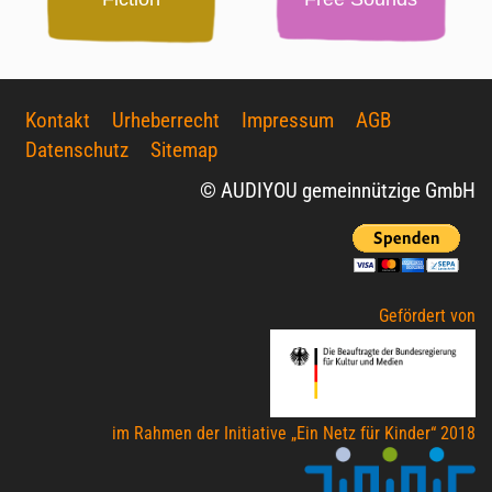
Kontakt
Urheberrecht
Impressum
AGB
Datenschutz
Sitemap
© AUDIYOU gemeinnützige GmbH
Gefördert von
im Rahmen der Initiative „Ein Netz für Kinder“ 2018