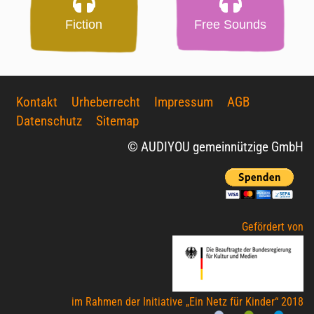
Fiction
Free Sounds
Kontakt
Urheberrecht
Impressum
AGB
Datenschutz
Sitemap
© AUDIYOU gemeinnützige GmbH
Gefördert von
im Rahmen der Initiative „Ein Netz für Kinder“ 2018