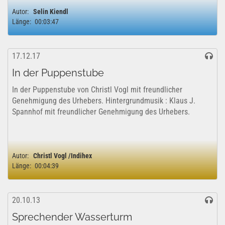
bewundert? Und was passiert...
Autor:
Selin Kiendl
Länge:
00:03:47
17.12.17
In der Puppenstube
In der Puppenstube von Christl Vogl mit freundlicher
Genehmigung des Urhebers. Hintergrundmusik : Klaus J.
Spannhof mit freundlicher Genehmigung des Urhebers.
Autor:
Christl Vogl /Indihex
Länge:
00:04:39
20.10.13
Sprechender Wasserturm