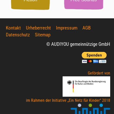
Kontakt
Urheberrecht
Impressum
AGB
Datenschutz
Sitemap
© AUDIYOU gemeinnützige GmbH
Gefördert von
im Rahmen der Initiative „Ein Netz für Kinder“ 2018