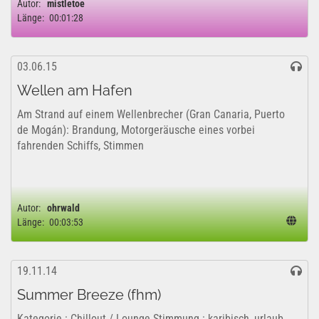
Autor:
mistletoe
Länge:
00:01:28
03.06.15
Wellen am Hafen
Am Strand auf einem Wellenbrecher (Gran Canaria, Puerto
de Mogán): Brandung, Motorgeräusche eines vorbei
fahrenden Schiffs, Stimmen
Autor:
ohrwald
Länge:
00:03:53
19.11.14
Summer Breeze (fhm)
Kategorie : Chillout / Lounge Stimmung : karibisch, urlaub,