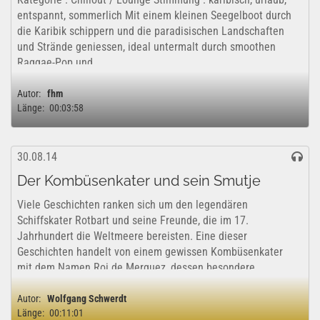
entspannt, sommerlich Mit einem kleinen Seegelboot durch
die Karibik schippern und die paradisischen Landschaften
und Strände geniessen, ideal untermalt durch smoothen
Raggae-Pop und...
Autor:
fhm
Länge:
00:03:58
30.08.14
Der Kombüsenkater und sein Smutje
Viele Geschichten ranken sich um den legendären
Schiffskater Rotbart und seine Freunde, die im 17.
Jahrhundert die Weltmeere bereisten. Eine dieser
Geschichten handelt von einem gewissen Kombüsenkater
mit dem Namen Roi de Merguez, dessen besondere...
Autor:
Wolfgang Schwerdt
Länge:
00:11:01