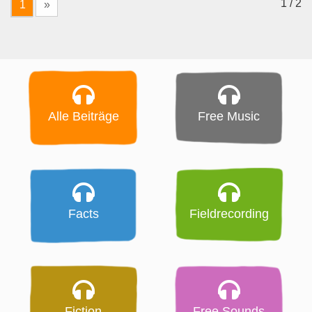
1 / 2
1
»
Alle Beiträge
Free Music
Facts
Fieldrecording
Fiction
Free Sounds