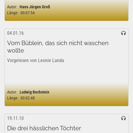
Sicherheit opfert. Gefangen im Rhythmus seiner Arbeit,
Autor:
Hans Jürgen Groß
verpasst er die Freude und Schönheit des...
Länge:
00:07:54
04.01.16
Vom Büblein, das sich nicht waschen
wollte
Vorgelesen von Leonie Landa
Autor:
Ludwig Bechstein
Länge:
00:02:48
19.11.10
Die drei hässlichen Töchter