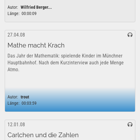
privaten Bereich vom Autor genehmigt. YouTube
Autor:
Wilfried Berger...
Lizenzfreigabe: Das Projekt kann uneingeschränkt für...
Länge:
00:00:09
27.04.08
Mathe macht Krach
Das Jahr der Mathematik: spielende Kinder im Münchner
Hauptbahnhof. Nach dem Kurzinterview auch jede Menge
Atmo.
Autor:
trout
Länge:
00:03:59
12.01.08
Carlchen und die Zahlen