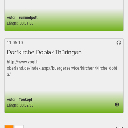
Autor:
rummelpott
Länge:
00:01:00
11.05.10
Dorfkirche Dobia/Thüringen
http://www.vogtl-
oberland.de/index.aspx/buergerservice/kirchen/kirche_dobi
a/
Autor:
Tonkopf
Länge:
00:02:38