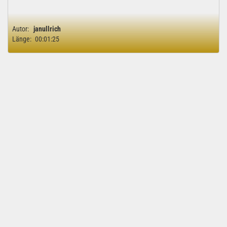
Autor:
janullrich
Länge:
00:01:25