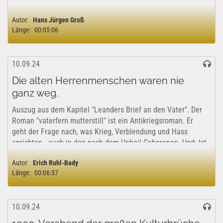
Widerstands gegen Unterdrückung und Gewalt. Mit
Kreativität und Mut setzten sie Bienen als
Autor:
Hans Jürgen Groß
Verteidigungswaffe ein. Die Erzählung verbindet...
Länge:
00:05:06
10.09.24
Die alten Herrenmenschen waren nie
ganz weg.
Auszug aus dem Kapitel "Leanders Brief an den Vater". Der
Roman "vaterfern mutterstill" ist ein Antikriegsroman. Er
geht der Frage nach, was Krieg, Verblendung und Hass
anrichten - auch in den nach dem Unheil Geborenen. Und: Ist
Umkehr möglich? Am Ende...
Autor:
Erich Ruhl-Bady
Länge:
00:06:37
10.09.24