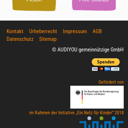
Kontakt
Urheberrecht
Impressum
AGB
Datenschutz
Sitemap
© AUDIYOU gemeinnützige GmbH
Gefördert von
im Rahmen der Initiative „Ein Netz für Kinder“ 2018