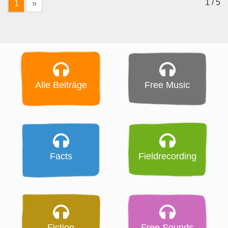
1 / 5
1
»
Alle Beiträge
Free Music
Facts
Fieldrecording
Fiction
Free Sounds