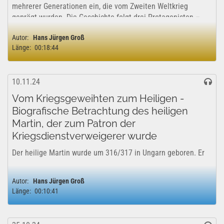
mehrerer Generationen ein, die vom Zweiten Weltkrieg
geprägt wurden. Die Geschichte folgt drei Protagonisten –
Erika, Uwe und Svenja –, die in...
Autor:
Hans Jürgen Groß
Länge:
00:18:44
10.11.24
Vom Kriegsgeweihten zum Heiligen -
Biografische Betrachtung des heiligen
Martin, der zum Patron der
Kriegsdienstverweigerer wurde
Der heilige Martin wurde um 316/317 in Ungarn geboren. Er
war der Sohn eines römischen Militärtribuns und sollte
selbst Soldat werden. Im Alter von etwa 10 Jahren kam er in
Autor:
Hans Jürgen Groß
Italien erstmals mit dem Christentum in Kontakt und ließ
Länge:
00:10:41
sich später taufen....