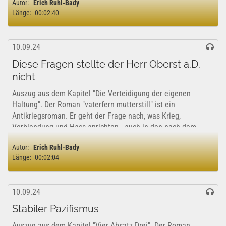
Autor:
Erich Ruhl-Bady
Länge:
00:02:40
10.09.24
Diese Fragen stellte der Herr Oberst a.D.
nicht
Auszug aus dem Kapitel "Die Verteidigung der eigenen
Haltung". Der Roman "vaterfern mutterstill" ist ein
Antikriegsroman. Er geht der Frage nach, was Krieg,
Verblendung und Hass anrichten - auch in den nach dem
Unheil Geborenen. Und: Ist Umkehr möglich?...
Autor:
Erich Ruhl-Bady
Länge:
00:02:04
10.09.24
Stabiler Pazifismus
Auszug aus dem Kapitel "Vier Absatz Drei". Der Roman