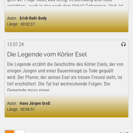
anrichten - auch in den nach dem Unheil Geborenen. Und: Ist
Umkehr möglich? Am Ende auch...
Autor:
Erich Ruhl-Bady
Länge:
00:02:37
13.07.24
Die Legende vom Körler Esel
Die Legende erzählt die Geschichte des Körler Esels, der von
einigen Jungen und einer Bauernmagd zu Tode gequält
wird. Der Pfarrer, der seinen Esel als treuen Freund sieht, ist
tief erschüttert. Die Tat hat weitreichende Folgen: Die
Gemeinde muss einen...
Autor:
Hans Jürgen Groß
Länge:
00:06:51