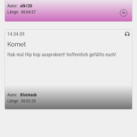
Autor:
ulk120
Länge:
00:04:37
m
14.04.09
Komet
Hab mal Hip hop ausprobiert! hoffentlich gefällts euch!
Autor:
Blutstaub
Länge:
00:02:29