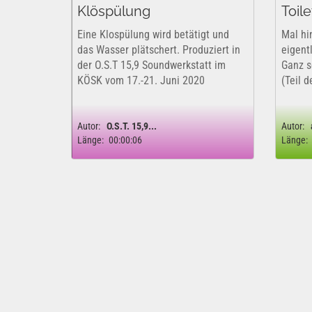
Klöspülung
Toil
Eine Klospülung wird betätigt und
Mal hi
das Wasser plätschert. Produziert in
eigent
der O.S.T 15,9 Soundwerkstatt im
Ganz sc
KÖSK vom 17.-21. Juni 2020
(Teil 
Autor:
O.S.T. 15,9...
Autor:
Länge:
00:00:06
Länge: