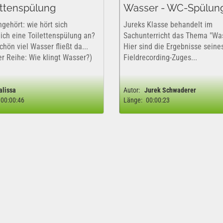
ettenspülung
Wasser - WC-Spülun
ngehört: wie hört sich
Jureks Klasse behandelt im
lich eine Toilettenspülung an?
Sachunterricht das Thema "Was
hön viel Wasser fließt da...
Hier sind die Ergebnisse seine
der Reihe: Wie klingt Wasser?)
Fieldrecording-Zuges...
alissa
Autor:
Jurek Schwaderer
00:00:46
Länge:
00:00:23