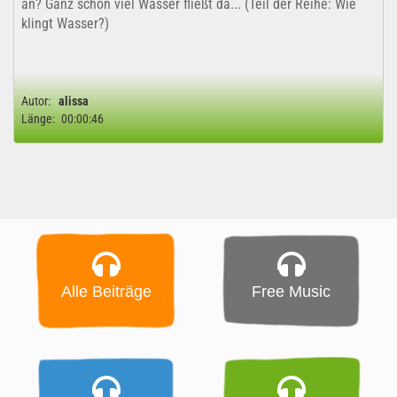
an? Ganz schön viel Wasser fließt da... (Teil der Reihe: Wie
klingt Wasser?)
Autor:
alissa
Länge:
00:00:46
Alle Beiträge
Free Music