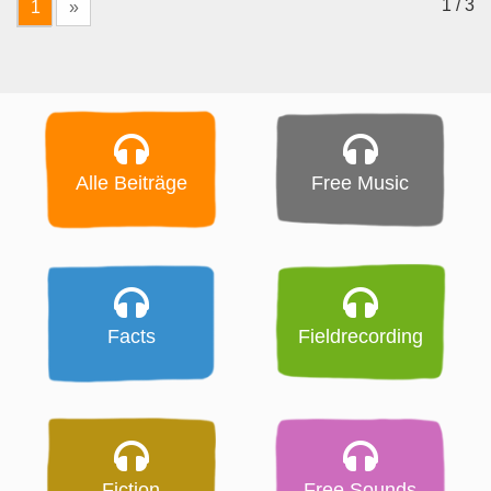
1 / 3
1
»
Alle Beiträge
Free Music
Facts
Fieldrecording
Fiction
Free Sounds