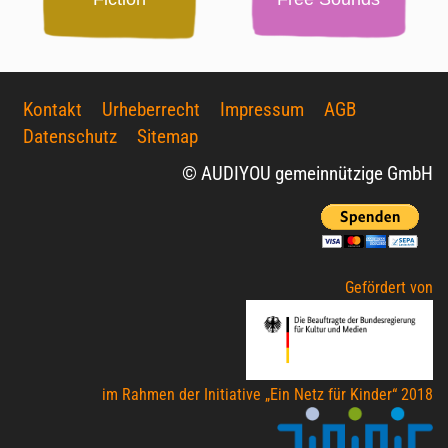
Kontakt
Urheberrecht
Impressum
AGB
Datenschutz
Sitemap
© AUDIYOU gemeinnützige GmbH
Gefördert von
im Rahmen der Initiative „Ein Netz für Kinder“ 2018