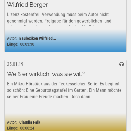
Wilfried Berger
Lizenz kostenfrei: Verwendung muss beim Autor nicht
genehmigt werden. Freigabe für den gewerblichen- und
privaten Bereich vom Autor genehmigt. YouTube
Lizenzfreigabe: Das Projekt kann uneingeschränkt für...
Autor:
Baulexikon Wilfried...
Länge:
00:03:30
25.01.19
Weiß er wirklich, was sie will?
Ein Mikro-Hörstück aus der Teekesselchen-Serie. Es beginnt
so schön: Eine Geburtstagstafel im Garten. Ein Mann möchte
seiner Frau eine Freude machen. Doch dann...
Autor:
Claudia Falk
Länge:
00:00:24