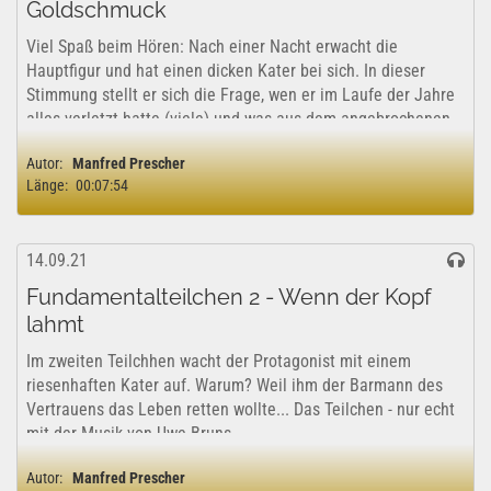
Goldschmuck
Viel Spaß beim Hören: Nach einer Nacht erwacht die
Hauptfigur und hat einen dicken Kater bei sich. In dieser
Stimmung stellt er sich die Frage, wen er im Laufe der Jahre
alles verletzt hatte (viele) und was aus dem angebrochenen
Vormittag werden solle...
Autor:
Manfred Prescher
Länge:
00:07:54
14.09.21
Fundamentalteilchen 2 - Wenn der Kopf
lahmt
Im zweiten Teilchhen wacht der Protagonist mit einem
riesenhaften Kater auf. Warum? Weil ihm der Barmann des
Vertrauens das Leben retten wollte... Das Teilchen - nur echt
mit der Musik von Uwe Bruns.
Autor:
Manfred Prescher