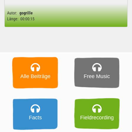
Autor:
gogrille
Länge:
00:00:15
Alle Beiträge
Free Music
Facts
Fieldrecording