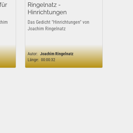
für
Ringelnatz -
Hinrichtungen
chim
Das Gedicht "Hinrichtungen" von
Joachim Ringelnatz
Autor:
Joachim Ringelnatz
Länge:
00:00:32