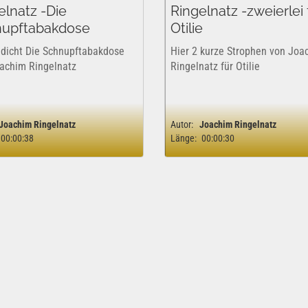
elnatz -Die
Ringelnatz -zweierlei 
upftabakdose
Otilie
dicht Die Schnupftabakdose
Hier 2 kurze Strophen von Joa
achim Ringelnatz
Ringelnatz für Otilie
Joachim Ringelnatz
Autor:
Joachim Ringelnatz
00:00:38
Länge:
00:00:30