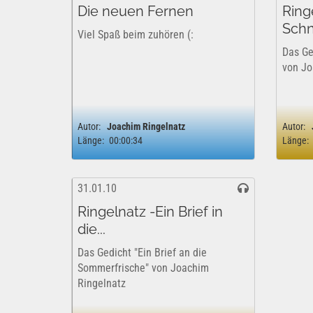
Die neuen Fernen
Ring
Schn
Viel Spaß beim zuhören (:
Das Ge
von Jo
Autor:
Joachim Ringelnatz
Autor:
Länge:
00:00:34
Länge:
31.01.10
Ringelnatz -Ein Brief in
die...
Das Gedicht "Ein Brief an die
Sommerfrische" von Joachim
Ringelnatz