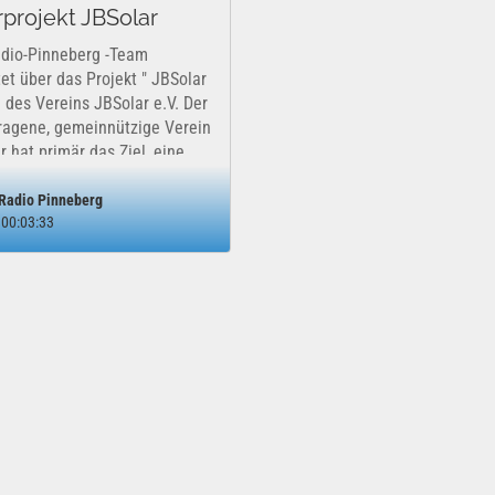
rprojekt JBSolar
dio-Pinneberg -Team
tet über das Projekt " JBSolar
e des Vereins JBSolar e.V. Der
ragene, gemeinnützige Verein
r hat primär das Ziel, eine
oltaikanlage auf dem Dach
Radio Pinneberg
00:03:33