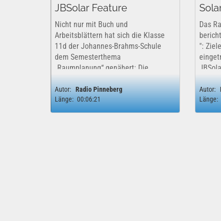
JBSolar Feature
Sola
Nicht nur mit Buch und
Das Ra
Arbeitsblättern hat sich die Klasse
berich
11d der Johannes-Brahms-Schule
": Ziel
dem Semesterthema
einget
„Raumplanung“ genähert: Die
JBSola
Schülerinnen und Schüler des neu
Photov
eingerichteten Medienprofils gingen
der...
Autor:
Radio Pinneberg
Autor:
Länge:
00:06:21
Länge:
im Erdkundeunterricht bei Lehrerin
Monika Gundlach...