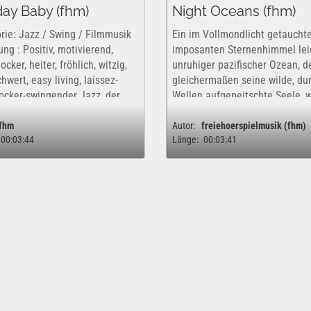
ay Baby (fhm)
Night Oceans (fhm)
rie: Jazz / Swing / Filmmusik
Ein im Vollmondlicht getauchte
ng : Positiv, motivierend,
imposanten Sternenhimmel lei
locker, heiter, fröhlich, witzig,
unruhiger pazifischer Ozean, d
wert, easy living, laissez-
gleichermaßen seine wilde, du
Locker-swingender Jazz, der
Wellen aufgepeitschte Seele, 
hwertheit und Positivität
auch seine idyllisch romantisc
elt. Mit auffälliger...
Sanftmütigkeit am Strandufer
fhm
Autor:
freiehoerspielmusik (fhm)
00:03:44
Länge:
00:03:41
brandend zur Show trägt....