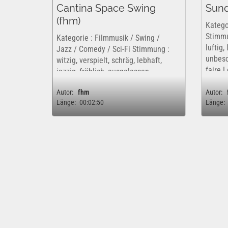
Cantina Space Swing
Sund
(fhm)
Katego
Stimmu
Kategorie : Filmmusik / Swing /
luftig, 
Jazz / Comedy / Sci-Fi Stimmung :
unbesch
witzig, verspielt, schräg, lebhaft,
faire 
jazzig, fröhlich, ausgelassen,
Unbesc
exotisch BITTE BEACHTEN: !!! Dieser
vermitt
Autor:
fhm
Autor:
Song wird kommerziell vertrieben.
Länge:
00:02:50
Länge:
Dieses Werk ist insofern nur...