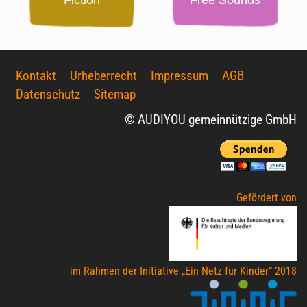
Fiction
Free Sounds
Kontakt
Urheberrecht
Impressum
AGB
Datenschutz
Sitemap
© AUDIYOU gemeinnützige GmbH
Gefördert von
im Rahmen der Initiative „Ein Netz für Kinder“ 2018