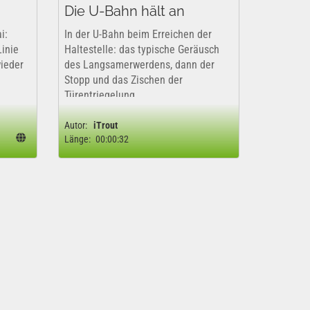
Die U-Bahn hält an
i:
In der U-Bahn beim Erreichen der
Linie
Haltestelle: das typische Geräusch
wieder
des Langsamerwerdens, dann der
Stopp und das Zischen der
Türentriegelung.
Autor:
iTrout
Länge:
00:00:32