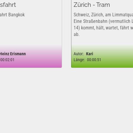
sfahrt
Zürich - Tram
ahrt Bangkok
Schweiz, Zürich, am Limmatqua
Eine Straßenbahn (vermutlich 
14) kommt, hält, wartet, fährt 
ab.
Heinz Erismann
Autor:
Kari
00:02:01
Länge:
00:00:51