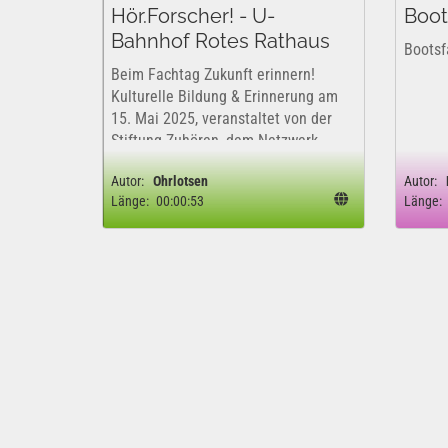
Hör.Forscher! - U-
Boot
Bahnhof Rotes Rathaus
Bootsf
Beim Fachtag Zukunft erinnern!
Kulturelle Bildung & Erinnerung am
15. Mai 2025, veranstaltet von der
Stiftung Zuhören, dem Netzwerk
Junge Ohren und der PwC-Stiftung
Autor:
Ohrlotsen
Autor:
haben sich Teilnehmer*innen
Länge:
00:00:53
Länge:
medienpraktisch mit den
Soundscapes rund um den...