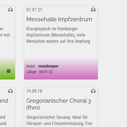
07.07.21
Messehalle Impfzentrum
im
Klangteppich im Hamburger
hr mit
Impfzentrum (Messehalle), viele
Menschen warten auf ihre Impfung
Autor:
soundscaper
Länge:
00:01:22
19.09.18
 und
Gregorianischer Choral 3
(fhm)
und
Gregorianischer Gesang. Ideal für
 und
Hörspiel- und Filmuntermalung. Frei