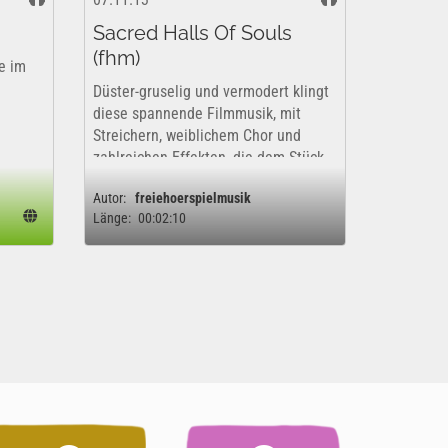
Sacred Halls Of Souls
(fhm)
e im
Düster-gruselig und vermodert klingt
diese spannende Filmmusik, mit
Streichern, weiblichem Chor und
zahlreichen Effekten, die dem Stück
ein höhlenartiges Ambiente geben.
Autor:
freiehoerspielmusik
Perfekt für Spannung, Mystery und
Länge:
00:02:10
Horror. Nur für die private
Verwendung ! ...