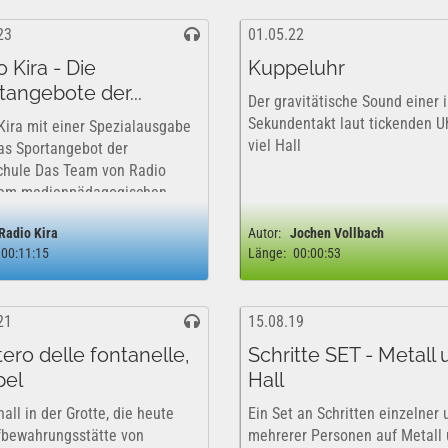
23
01.05.22
 Kira - Die
Kuppeluhr
tangebote der...
Der gravitätische Sound einer 
Sekundentakt laut tickenden U
Kira mit einer Spezialausgabe
viel Hall
as Sportangebot der
chule Das Team von Radio
dem medienpädagogischen
rojekt aus der Kirchschule
Radio Kira
Autor:
Jochen Vollbach
urg, hat in dieser Ausgabe
00:11:15
Länge:
00:00:53
ortangebote der Schule
r unter die Lupe...
21
15.08.19
tero delle fontanelle,
Schritte SET - Metall
pel
Hall
all in der Grotte, die heute
Ein Set an Schritten einzelner 
fbewahrungsstätte von
mehrerer Personen auf Metall