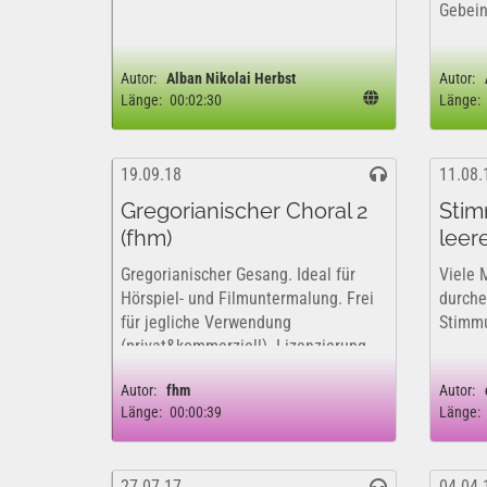
Gebein
Autor:
Alban Nikolai Herbst
Autor:
Länge:
00:02:30
Länge:
19.09.18
11.08.
Gregorianischer Choral 2
Stim
(fhm)
leer
Gregorianischer Gesang. Ideal für
Viele 
Hörspiel- und Filmuntermalung. Frei
durche
für jegliche Verwendung
Stimmu
(privat&kommerziell). Lizenzierung
nicht erforderlich. 100%GEMA-frei.
Autor:
fhm
Autor:
M.Hildebrandt (fhm)
Länge:
00:00:39
Länge:
27.07.17
04.04.