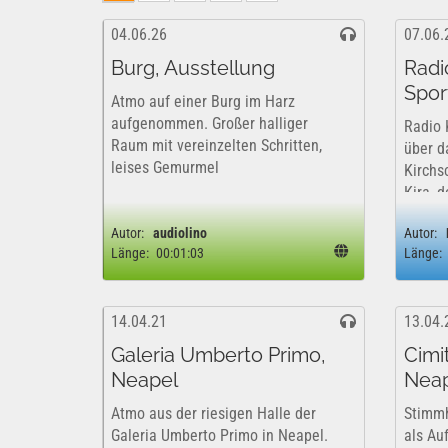
04.06.26
07.06.
Burg, Ausstellung
Radio
Spor
Atmo auf einer Burg im Harz
aufgenommen. Großer halliger
Radio 
Raum mit vereinzelten Schritten,
über d
leises Gemurmel
Kirchs
Kira, 
Radiop
Autor:
audiolino
Autor:
Papenb
Länge:
00:01:03
Länge:
die Sp
genaue
14.04.21
13.04.
Galeria Umberto Primo,
Cimi
Neapel
Nea
Atmo aus der riesigen Halle der
Stimmh
Galeria Umberto Primo in Neapel.
als Au