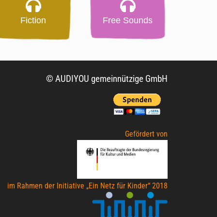
Fiction
Free Sounds
© AUDIYOU gemeinnützige GmbH
Gefördert von
im Rahmen der Initiative „Ein Netz für Kinder“ 2018