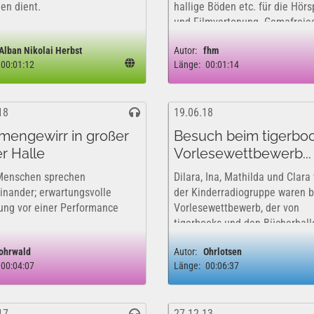
en dient.
hallige Böden etc. für die Hörs
und Filmvertonung. Gemafreie
Soundset für alle Verwendung
Alban Nikolai Herbst
Autor:
fhm
(privat und kommerziell). fhm
00:01:12
Länge:
00:01:14
18
19.06.18
mengewirr in großer
Besuch beim tigerbo
er Halle
Vorlesewettbewerb...
Menschen sprechen
Dilara, Ina, Mathilda und Clara
inander; erwartungsvolle
der Kinderradiogruppe waren 
ng vor einer Performance
Vorlesewettbewerb, der von
tigerbooks und den Bücherhall
Hamburg veranstaltet wurde. 
ohrwald
Autor:
Ohrlotsen
dort so alles passiert ist, wer 
00:04:07
Länge:
00:06:37
Wettbewerb gewonnen hat un
sie alles vor's Mikro...
17
27.12.13