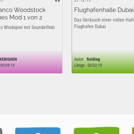
ranco Woodstock
Flughafenhalle Dubai
es Mod 1 von 2
Das Geräusch einer vollen Hall
Flughafen Dubai
s Windspiel mit Soundeffekt
KERIGUEN
Autor:
fielding
00:09:13
Länge:
00:02:10