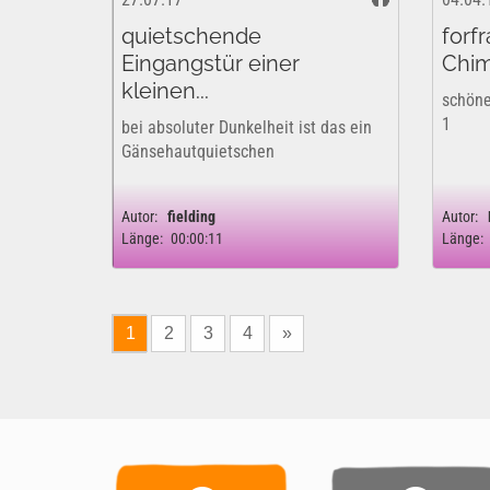
quietschende
forf
Eingangstür einer
Chim
kleinen...
schöne
1
bei absoluter Dunkelheit ist das ein
Gänsehautquietschen
Autor:
fielding
Autor:
Länge:
00:00:11
Länge:
1
2
3
4
»