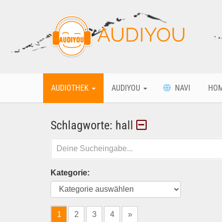
AUDIYOU
AUDIOTHEK
AUDIYOU
NAVI
HO
Schlagworte: hall
Kategorie:
1
2
3
4
»