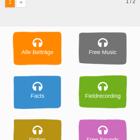
1 / 2
1
»
Alle Beiträge
Free Music
Facts
Fieldrecording
Fiction
Free Sounds