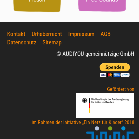
Kontakt
Urheberrecht
Impressum
AGB
Datenschutz
Sitemap
© AUDIYOU gemeinnützige GmbH
Gefördert von
im Rahmen der Initiative „Ein Netz für Kinder“ 2018