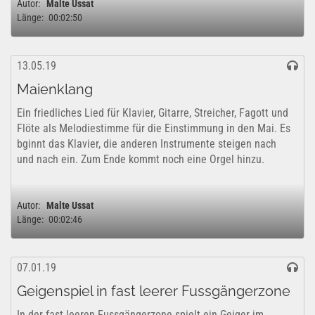
Autor:
Malte Ussat
Länge:
00:02:50
13.05.19
Maienklang
Ein friedliches Lied für Klavier, Gitarre, Streicher, Fagott und
Flöte als Melodiestimme für die Einstimmung in den Mai. Es
bginnt das Klavier, die anderen Instrumente steigen nach
und nach ein. Zum Ende kommt noch eine Orgel hinzu.
Autor:
Malte Ussat
Länge:
00:02:46
07.01.19
Geigenspiel in fast leerer Fussgängerzone
In der fast leeren Fussgängerzone spielt ein Geiger im