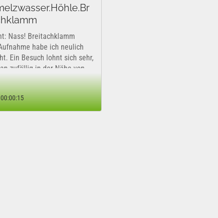
elzwasser.Höhle.Br
chklamm
ht: Nass! Breitachklamm
Aufnahme habe ich neulich
t. Ein Besuch lohnt sich sehr,
man zufällig in der Nähe von
dorf/Allgäu sein sollte. Dazu
 aber unbedingt sehr gutes
00:00:15
erk und kleine Kinder sollten
on...