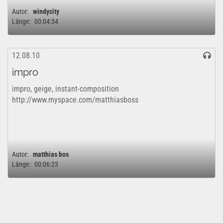
Autor:
windycity
Länge:
00:04:34
12.08.10
impro
impro, geige, instant-composition
http://www.myspace.com/matthiasboss
Autor:
matthias bos
Länge:
00:06:23