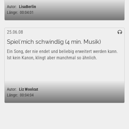
Autor:
LisaBerlin
Länge:
00:04:01
25.06.08
Spiel´mich schwindlig (4 min. Musik)
Ein Song, der nie endet und beliebig erweitert werden kann.
Ist kein Kanon, klingt aber manchmal so ähnlich.
Autor:
Liz Woolcut
Länge:
00:04:04