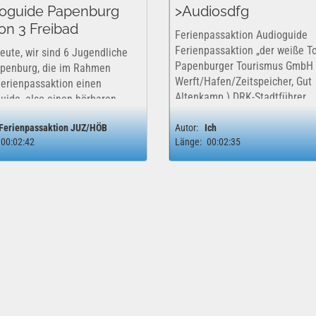
oguide Papenburg
>Audiosdfg
ion 3 Freibad
Ferienpassaktion Audioguide
Ferienpassaktion „der weiße T
eute, wir sind 6 Jugendliche
Papenburger Tourismus GmbH (
penburg, die im Rahmen
Werft/Hafen/Zeitspeicher, Gut
Ferienpassaktion einen
Altenkamp ) DRK-Stadtführer
uide, also einen hörbaren
Stephanie Krieger JUZ-TV
hrer erstellt haben. Wir
Jugendtreff Aschendorf Zirkus
Ferienpassaktion JUZ/HÖB
Autor:
Ich
uns in den Sommerferien
00:02:42
Länge:
00:02:35
Generationen ...
uf den Weg gemacht und
nde Orte...