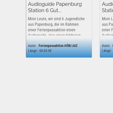
Audioguide Papenburg
Audi
Station 6 Gut...
Stat
Moin Leute, wir sind 6 Jugendliche
Moin L
aus Papenburg, die im Rahmen
aus Pa
einer Ferienpassaktion einen
einer 
Audioguide, also einen hörbaren
Audiog
Stadtführer erstellt haben. Wir
Stadtfü
Autor:
Ferienpassaktion HÖB/JUZ
Autor:
haben uns in den Sommerferien
haben 
Länge:
00:03:59
Länge:
2013 auf den Weg gemacht und
2013 a
spannende Orte unserer...
spanne