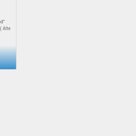
od“
 Alte
 der