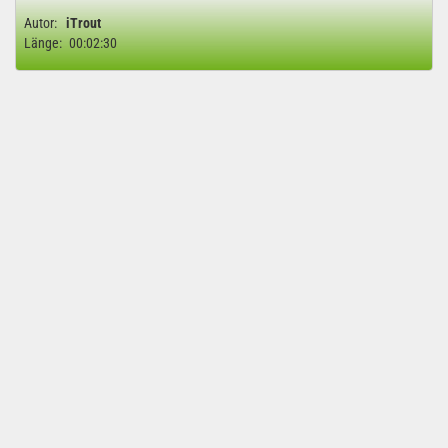
Autor:
iTrout
Länge:
00:02:30