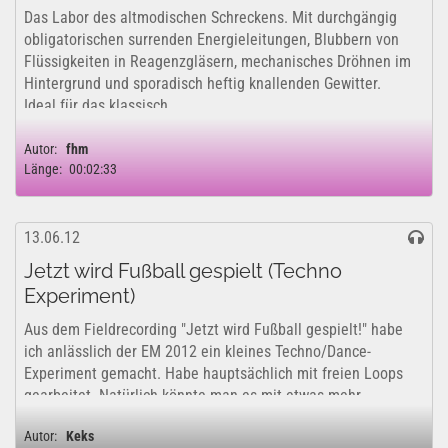
Das Labor des altmodischen Schreckens. Mit durchgängig
obligatorischen surrenden Energieleitungen, Blubbern von
Flüssigkeiten in Reagenzgläsern, mechanisches Dröhnen im
Hintergrund und sporadisch heftig knallenden Gewitter.
Ideal für das klassisch...
Autor:
fhm
Länge:
00:02:33
13.06.12
Jetzt wird Fußball gespielt (Techno
Experiment)
Aus dem Fieldrecording "Jetzt wird Fußball gespielt!" habe
ich anlässlich der EM 2012 ein kleines Techno/Dance-
Experiment gemacht. Habe hauptsächlich mit freien Loops
gearbeitet. Natürlich könnte man es mit etwas mehr
Zeitaufwand deutlich ansprechender...
Autor:
Keks