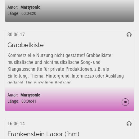
Autor:
Martysonic
Länge:
00:04:20
30.06.17
Grabbelkiste
Kommerzielle Nutzung nicht gestattet! Grabbelkiste:
musikalische und nichtmusikalische Song- und
Klangausschnitte für private Produktionen, z.B. als
Einleitung, Thema, Hintergrund, Intermezzo oder Ausklang
gedacht. Die einzelnen Beiträge...
Autor:
Martysonic
Länge:
00:06:41
m
16.06.14
Frankenstein Labor (fhm)