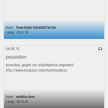
Autor:
Team Radio SchulGESTALTen
Länge:
00:01:18
04.08.10
poseidon
poseidon, gegen oel ankämpfend angeekelt
http://www.myspace.com/matthiasboss
Autor:
matthias boss
Länge:
00:05:43