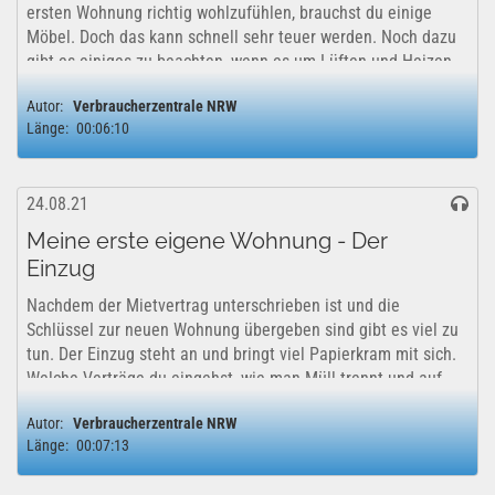
ersten Wohnung richtig wohlzufühlen, brauchst du einige
Möbel. Doch das kann schnell sehr teuer werden. Noch dazu
gibt es einiges zu beachten, wenn es um Lüften und Heizen
geht. In der dritten...
Autor:
Verbraucherzentrale NRW
Länge:
00:06:10
24.08.21
Meine erste eigene Wohnung - Der
Einzug
Nachdem der Mietvertrag unterschrieben ist und die
Schlüssel zur neuen Wohnung übergeben sind gibt es viel zu
tun. Der Einzug steht an und bringt viel Papierkram mit sich.
Welche Verträge du eingehst, wie man Müll trennt und auf
was du bei der...
Autor:
Verbraucherzentrale NRW
Länge:
00:07:13