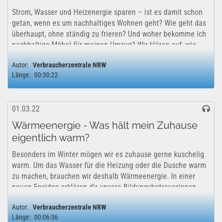
Strom, Wasser und Heizenergie sparen – ist es damit schon
getan, wenn es um nachhaltiges Wohnen geht? Wie geht das
überhaupt, ohne ständig zu frieren? Und woher bekomme ich
nachhaltige Möbel für meinen Umzug? Wir klären auf, wie
man sich in den eigenen...
Autor:
Verbraucherzentrale NRW
Länge:
00:30:22
01.03.22
Wärmeenergie - Was hält mein Zuhause
eigentlich warm?
Besonders im Winter mögen wir es zuhause gerne kuschelig
warm. Um das Wasser für die Heizung oder die Dusche warm
zu machen, brauchen wir deshalb Wärmeenergie. In einer
neuen Epsidoe erklären dir unsere Bildungsbetreuerinnen,
was Wärmeenergie ist und...
Autor:
Verbraucherzentrale NRW
Länge:
00:06:36