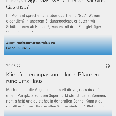
Energieträger Gas: Warum haben wir eine
Gaskrise?
Im Moment sprechen alle über das Thema "Gas". Warum
eigentlich? In unserem Bildungspodcast erläutern wir
Schüler:innen ab Klasse 5, was es mit dem Energieträger
Gas auf sich hat.
Autor:
Verbraucherzentrale NRW
Länge:
00:06:37
30.06.22
Klimafolgenanpassung durch Pflanzen
rund ums Haus
Mach einmal die Augen zu und stell dir vor, dass du auf
einem Parkplatz vor dem Supermarkt stehst. Es ist Sommer,
richtig heiß und du stehst in der prallen Sonne. Kannst du
die Hitze fühlen, die von allen Seiten abstrahlt? Bist du aber
im Grünen, fühlt...