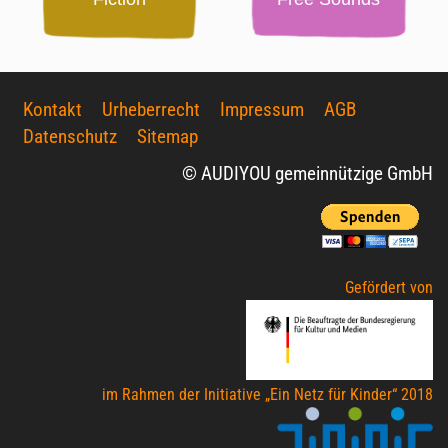
Kontakt
Urheberrecht
Impressum
AGB
Datenschutz
Sitemap
© AUDIYOU gemeinnützige GmbH
Gefördert von
im Rahmen der Initiative „Ein Netz für Kinder“ 2018