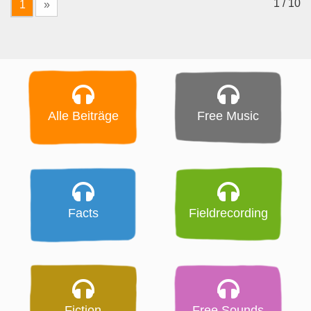
1 / 10
1
»
Alle Beiträge
Free Music
Facts
Fieldrecording
Fiction
Free Sounds