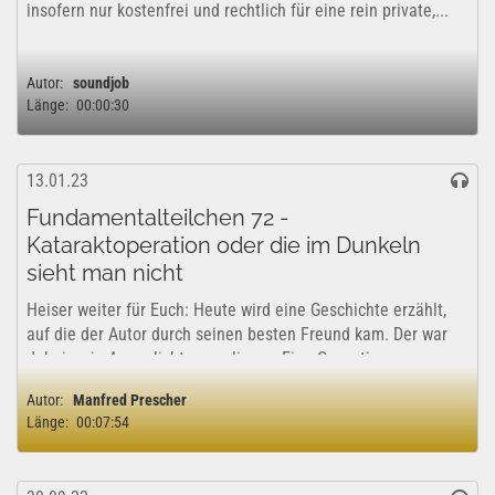
insofern nur kostenfrei und rechtlich für eine rein private,...
Autor:
soundjob
Länge:
00:00:30
13.01.23
Fundamentalteilchen 72 -
Kataraktoperation oder die im Dunkeln
sieht man nicht
Heiser weiter für Euch: Heute wird eine Geschichte erzählt,
auf die der Autor durch seinen besten Freund kam. Der war
dabei, sein Augenlicht zu verlieren. Eine Operation an
beiden Glubschis half gottlob, wie sich heute herausstellte.
Autor:
Manfred Prescher
Der Autor machte sich...
Länge:
00:07:54