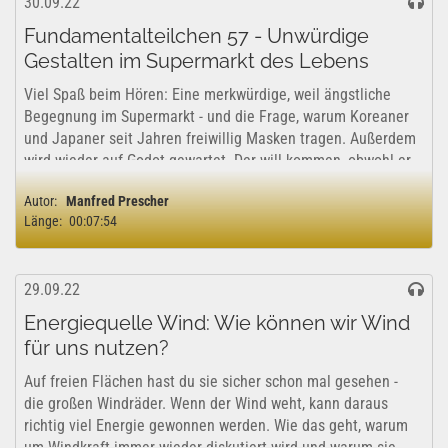
30.09.22
Fundamentalteilchen 57 - Unwürdige
Gestalten im Supermarkt des Lebens
Viel Spaß beim Hören: Eine merkwürdige, weil ängstliche
Begegnung im Supermarkt - und die Frage, warum Koreaner
und Japaner seit Jahren freiwillig Masken tragen. Außerdem
wird wieder auf Godot gewartet. Der will kommen, obwohl er
im Augenblick...
Autor:
Manfred Prescher
Länge:
00:07:54
29.09.22
Energiequelle Wind: Wie können wir Wind
für uns nutzen?
Auf freien Flächen hast du sie sicher schon mal gesehen -
die großen Windräder. Wenn der Wind weht, kann daraus
richtig viel Energie gewonnen werden. Wie das geht, warum
um Windkraft immer wieder diskutiert wird und warum sie