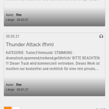
Autor:
fhm
Länge:
00:02:07
30.05.21
Thunder Attack (fhm)
KATEGORIE: Trailer,Filmmusik/ STIMMUNG :
dramatisch,spannend,treibend,gefährlich/ BITTE BEACHTEN:
!!! Dieser Track wird kommerziell vertrieben. Dieses Werk ist
insofern nur kostenfrei und rechtlich für eine rein private,...
Autor:
fhm
Länge:
00:01:27