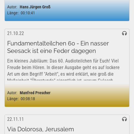
selbst Soldat werden. Im Alter von etwa 10 Jahren kam er in
Autor:
Hans Jürgen Groß
Italien erstmals mit dem Christentum in Kontakt und ließ
Länge:
00:10:41
sich später taufen....
21.10.22
Fundamentalteilchen 60 - Ein nasser
Seesack ist eine Feder dagegen
Ein kleines Jubiläum: Das 60. Audioteilchen für Euch! Viel
Freude beim Hören. In dieser Ausgabe geht es auf lockere
Art um den Begriff "Arbeit", es wird erklärt, wie groß die
Maßeinheit "Überstunde" eigentlich ist, warum Gulasch
dreimal brennen muss, wie...
Autor:
Manfred Prescher
Länge:
00:08:18
22.11.11
Via Dolorosa, Jerusalem