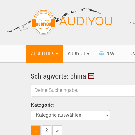
AUDIYOU
AUDIOTHEK
AUDIYOU
NAVI
HO
Schlagworte: china
Kategorie:
1
2
»