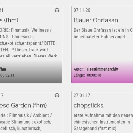
21
07.11.20
s (fhm)
Blauer Ohrfasan
RIE: Fimmusik, Wellness /
Der Blaue Ohrfasan ist ein in 
NG : Chinesisch,
beheimateter Hühnervogel
sch,exotisch,entspannt/ BITTE
EN: !!! Dieser Track wird
ziell vertrieben. Dieses Werk
ofern nur kostenfrei und
ch für eine rein private,...
fhm
Autor:
Tierstimmenarchiv
00:02:11
Länge:
00:00:18
17
27.01.17
ese Garden (fhm)
chopsticks
rie : Filmmusik / Ambient /
erste Aufnahme mit den neuen
cape Stimmung : exotisch,
chinesischen Instrumenten in
ellisch, künstlerisch,
Garageband (first mix)