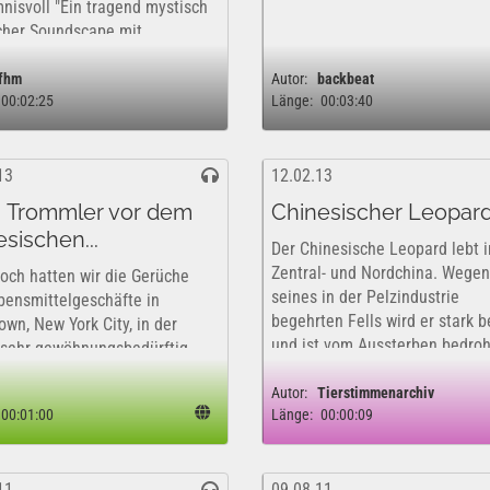
nisvoll "Ein tragend mystisch
cher Soundscape mit
eräuschen, der eine
ermaßen bizarr fremde wie
fhm
Autor:
backbeat
00:02:25
Länge:
00:03:40
eheimnsivoll schöne...
13
12.02.13
 Trommler vor dem
Chinesischer Leopar
esischen...
Der Chinesische Leopard lebt i
Zentral- und Nordchina. Wegen
och hatten wir die Gerüche
seines in der Pelzindustrie
bensmittelgeschäfte in
begehrten Fells wird er stark b
own, New York City, in der
und ist vom Aussterben bedroh
-sehr gewöhnungsbedürftig
Diese Tonaufnahme wurde zur
 als Nordeuropäer-, als wir
Verfügung gestellt vom
Autor:
Tierstimmenarchiv
e Ecke bogen und von
00:01:00
Länge:
00:00:09
Tierstimmenarchiv des Museu
 diese Trommler hörten. Eine
für...
entraube hatte sich um...
11
09.08.11