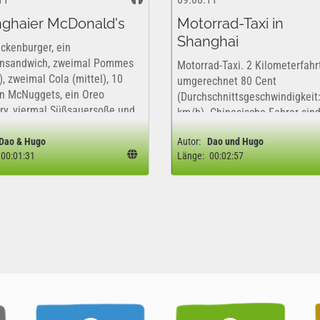
ghaier McDonald's
Motorrad-Taxi in
Shanghai
ickenburger, ein
ensandwich, zweimal Pommes
Motorrad-Taxi. 2 Kilometerfahrt
), zweimal Cola (mittel), 10
umgerechnet 80 Cent
n McNuggets, ein Oreo
(Durchschnittsgeschwindigkeit
ry, viermal Süßsauersoße und
km/h). Chinesische Fahrer sin
l Ketchup (Servietten
verrückt und hupen wie verrück
ve) für 66 Yuan ( =6, 60 €).
Dao & Hugo
Autor:
Dao und Hugo
00:01:31
Länge:
00:02:57