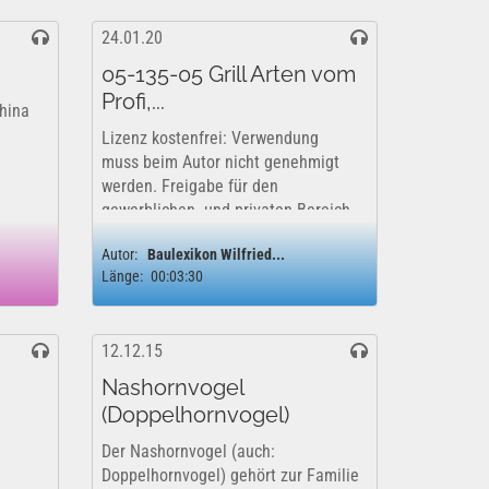
24.01.20
05-135-05 Grill Arten vom
Profi,...
China
Lizenz kostenfrei: Verwendung
muss beim Autor nicht genehmigt
werden. Freigabe für den
gewerblichen- und privaten Bereich
vom Autor genehmigt. YouTube
Autor:
Baulexikon Wilfried...
Lizenzfreigabe: Das Projekt kann
Länge:
00:03:30
uneingeschränkt für...
12.12.15
Nashornvogel
(Doppelhornvogel)
Der Nashornvogel (auch:
Doppelhornvogel) gehört zur Familie