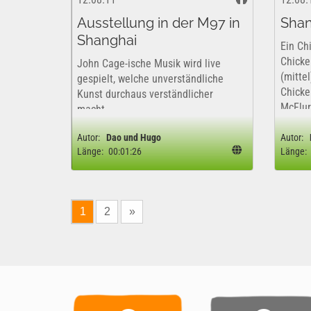
Ausstellung in der M97 in
Shan
Shanghai
Ein Ch
Chick
John Cage-ische Musik wird live
(mittel
gespielt, welche unverständliche
Chicke
Kunst durchaus verständlicher
McFlur
macht.
zweima
inklusi
Autor:
Dao und Hugo
Autor:
Länge:
00:01:26
Länge:
1
2
»