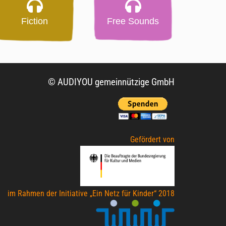
Fiction
Free Sounds
© AUDIYOU gemeinnützige GmbH
Gefördert von
im Rahmen der Initiative „Ein Netz für Kinder“ 2018