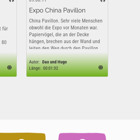
Expo China Pavillon
China Pavillon. Sehr viele Menschen
obwohl die Expo vor Monaten war.
 für
Papiervögel, die an der Decke
hängen, brechen aus der Wand und
: 80
leiten den Weg durch den Pavillon.
d
Schöne chinesische Musik umgibt
t.
uns.
Autor:
Dao und Hugo
Länge:
00:01:32