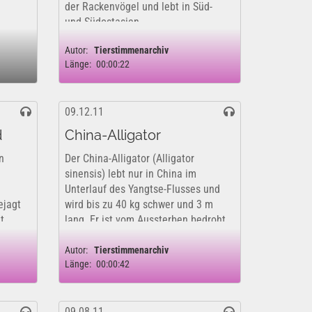
der Rackenvögel und lebt in Süd-
und Südostasien.
http://www.audiyou.de/nc/blog/blog
Autor:
Tierstimmenarchiv
beitrag/news/26.html
Länge:
00:00:22
http://www.tierstimmenarchiv.de/sc
huelerportal/
09.12.11
d
China-Alligator
n
Der China-Alligator (Alligator
sinensis) lebt nur in China im
Unterlauf des Yangtse-Flusses und
ejagt
wird bis zu 40 kg schwer und 3 m
t.
lang. Er ist vom Aussterben bedroht,
weil er intensiv von Menschen
bejagt wird. Diese Tonaufnahme
Autor:
Tierstimmenarchiv
Länge:
00:00:42
ms
wurde zur...
09.08.11