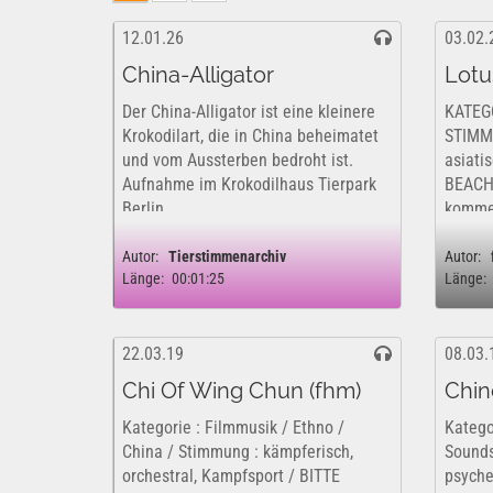
12.01.26
03.02.
China-Alligator
Lotu
Der China-Alligator ist eine kleinere
KATEGO
Krokodilart, die in China beheimatet
STIMMU
und vom Aussterben bedroht ist.
asiati
Aufnahme im Krokodilhaus Tierpark
BEACHT
Berlin
kommer
https://www.audiyou.de/audiyou/blo
ist ins
g/blogbeitrag/26/ ...
rechtli
Autor:
Tierstimmenarchiv
Autor:
Länge:
00:01:25
Länge:
22.03.19
08.03.
Chi Of Wing Chun (fhm)
Chin
Kategorie : Filmmusik / Ethno /
Katego
China / Stimmung : kämpferisch,
Sounds
orchestral, Kampfsport / BITTE
psyched