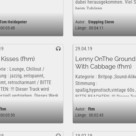
dabei herausgekommen. Viel 
beim Zuhören.
Tom Heidepeter
Autor:
Stepping Steve
00:05:48
Länge:
00:04:11
19
29.04.19
 Kisses (fhm)
Lenny OnThe Ground
With Cabbage (fhm)
ie : Lounge, Chillout /
ng : jazzig, entspannt,
Kategorie : Britpop ,Sound-Alik
umt, retrocharmant / BITTE
Stimmung :
EN: !!! Dieser Track wird
spaßig,hypnotisch,vintage 60s 
ziell vertrieben. Dieses Werk
BITTE BEACHTEN: !!! Dieser Tr
ofern nur kostenfrei und
wird kommerziell vertrieben. D
ch für eine rein private,...
fhm
Autor:
fhm
Werk ist insofern nur kostenfre
00:03:50
Länge:
00:02:43
rechtlich für eine rein private,..
19
19.02.19