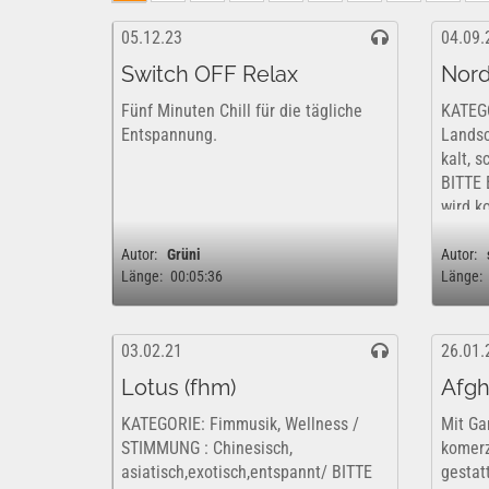
05.12.23
04.09.
Switch OFF Relax
Nord
Fünf Minuten Chill für die tägliche
KATEG
Entspannung.
Landsch
kalt, 
BITTE 
wird k
Werk i
rechtli
Autor:
Grüni
Autor:
Länge:
00:05:36
Länge:
03.02.21
26.01.
Lotus (fhm)
Afgh
KATEGORIE: Fimmusik, Wellness /
Mit Ga
STIMMUNG : Chinesisch,
komerz
asiatisch,exotisch,entspannt/ BITTE
gestatt