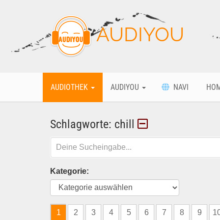
AUDIYOU
AUDIOTHEK
AUDIYOU
NAVI
HO
Schlagworte: chill
Kategorie:
1
2
3
4
5
6
7
8
9
1