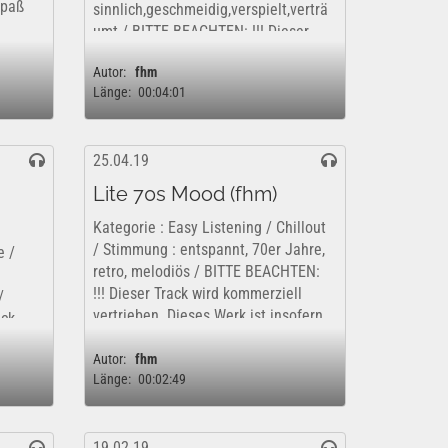
Spaß
sinnlich,geschmeidig,verspielt,verträ
umt / BITTE BEACHTEN: !!! Dieser
Track wird kommerziell vertrieben.
Autor:
fhm
Dieses Werk ist insofern nur
Länge:
00:04:01
kostenfrei und rechtlich für eine rein
private,...
25.04.19
Lite 70s Mood (fhm)
Kategorie : Easy Listening / Chillout
/ Stimmung : entspannt, 70er Jahre,
e /
retro, melodiös / BITTE BEACHTEN:
!!! Dieser Track wird kommerziell
/
vertrieben. Dieses Werk ist insofern
ack
nur kostenfrei und rechtlich für eine
ieses
rein private,...
Autor:
fhm
i und
Länge:
00:02:49
.
19.02.19