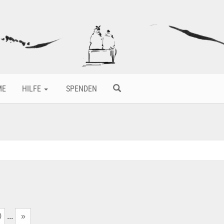
ME
HILFE
SPENDEN
0
...
»