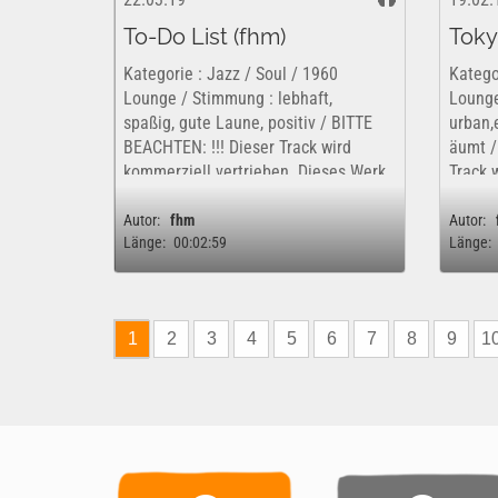
To-Do List (fhm)
Toky
Kategorie : Jazz / Soul / 1960
Kategor
Lounge / Stimmung : lebhaft,
Lounge
spaßig, gute Laune, positiv / BITTE
urban,e
BEACHTEN: !!! Dieser Track wird
äumt /
kommerziell vertrieben. Dieses Werk
Track 
ist insofern nur kostenfrei und
Dieses
rechtlich für eine rein private,...
kostenf
Autor:
fhm
Autor:
Länge:
00:02:59
Länge:
private,
1
2
3
4
5
6
7
8
9
1