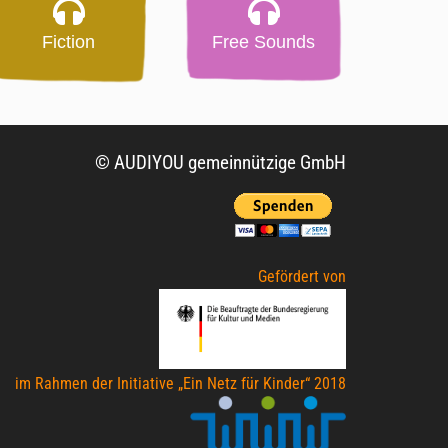
Fiction
Free Sounds
© AUDIYOU gemeinnützige GmbH
Gefördert von
im Rahmen der Initiative „Ein Netz für Kinder“ 2018