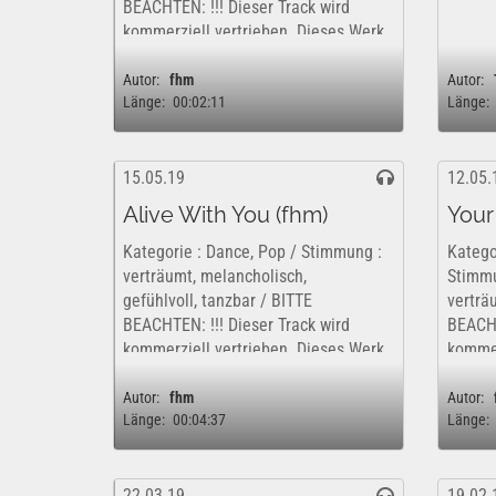
BEACHTEN: !!! Dieser Track wird
kommerziell vertrieben. Dieses Werk
ist insofern nur kostenfrei und
rechtlich für eine rein private,...
Autor:
fhm
Autor:
Länge:
00:02:11
Länge:
15.05.19
12.05.
Alive With You (fhm)
Your
Kategorie : Dance, Pop / Stimmung :
Kategor
verträumt, melancholisch,
Stimmu
gefühlvoll, tanzbar / BITTE
verträ
BEACHTEN: !!! Dieser Track wird
BEACHT
kommerziell vertrieben. Dieses Werk
kommer
ist insofern nur kostenfrei und
ist ins
rechtlich für eine rein private,...
rechtli
Autor:
fhm
Autor:
Länge:
00:04:37
Länge:
22.03.19
19.02.