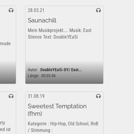
28.03.21
Saunachill
Mein Musikprojekt.... Musik: East
,
Silence Text: DoubleYEaSi
Freude
Autor:
DoubleYEaSi-DY/ East...
Länge:
00:03:36
31.08.19
Sweetest Temptation
(fhm)
rty
Kategorie : Hip-Hop, Old School, RnB
ed ist
/ Stimmung :