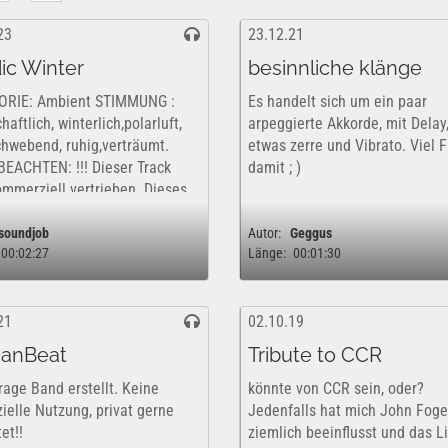
23
23.12.21
ic Winter
besinnliche klänge
ORIE: Ambient STIMMUNG :
Es handelt sich um ein paar
aftlich, winterlich,polarluft,
arpeggierte Akkorde, mit Delay
schwebend, ruhig,verträumt.
etwas zerre und Vibrato. Viel 
BEACHTEN: !!! Dieser Track
damit ; )
ommerziell vertrieben. Dieses
st insofern nur kostenfrei und
ch für eine rein private,...
soundjob
Autor:
Geggus
00:02:27
Länge:
00:01:30
21
02.10.19
anBeat
Tribute to CCR
rage Band erstellt. Keine
könnte von CCR sein, oder?
ielle Nutzung, privat gerne
Jedenfalls hat mich John Foge
et!!
ziemlich beeinflusst und das Li