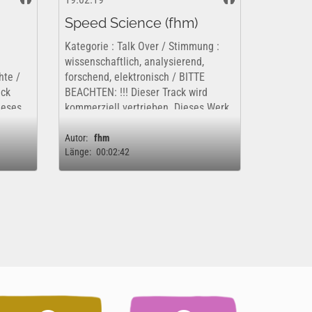
Speed Science (fhm)
Kategorie : Talk Over / Stimmung :
wissenschaftlich, analysierend,
hte /
forschend, elektronisch / BITTE
ack
BEACHTEN: !!! Dieser Track wird
ieses
kommerziell vertrieben. Dieses Werk
i und
ist insofern nur kostenfrei und
.
rechtlich für eine rein private,...
Autor:
fhm
Länge:
00:02:42