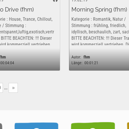
o Drive (fhm)
Morning Spring (fhm)
ie : House, Trance, Chillout,
Kategorie : Romantik, Natur /
 / Stimmung :
Stimmung : frühling, friedlich,
ntspannt,luftig,exotisch,vertr
idyllisch, beschaulich, zart, sac
 BITTE BEACHTEN: !!! Dieser
BITTE BEACHTEN: !!! Dieser Tr
wird kommerziell vertrieben.
wird kommerziell vertrieben. D
 Werk ist insofern nur
Werk ist insofern nur kostenfre
rei und rechtlich für eine rein
rechtlich für eine rein private,..
fhm
Autor:
fhm
00:04:04
Länge:
00:01:21
...
0
...
»