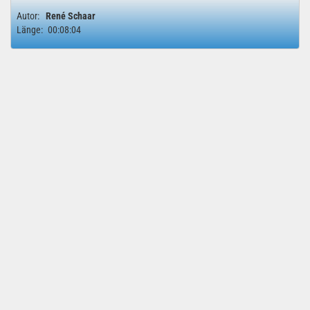
Autor:
René Schaar
Länge:
00:08:04