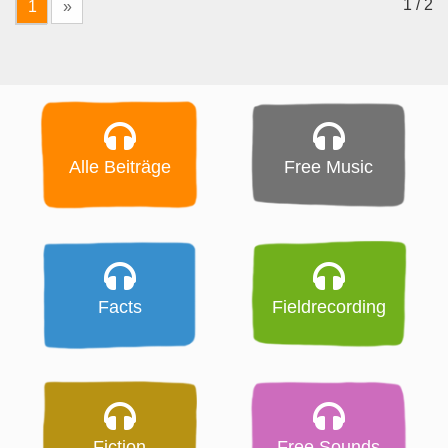
1 / 2
1
»
Alle Beiträge
Free Music
Facts
Fieldrecording
Fiction
Free Sounds