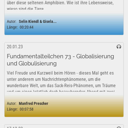
über diese seltenen Amphibien. Wie ist ihre Lebensweise,
wieso sind die Tiere...
Autor:
Selin Kiendl & Gisela...
Länge:
00:20:44
20.01.23
Fundamentalteilchen 73 - Globalisierung
und Globulisierung
Viel Freude und Kurzweil beim Hören - dieses Mal geht es
unter anderem um Nachrichtenphänomene, um die
wunderbare Welt, um das Sack-Reis-Phänomen, um Träume
und um einen letztlich doch bezaubernden Abend mit zwei
Turteltäubchen mit Regenhäubchen....
Autor:
Manfred Prescher
Länge:
00:07:58