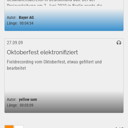
Preisverleihung am 7. Juni 2010 in Berlin wurde die
Initiative "Trauerland e.V. - Zentrum für trauernde Kinder...
Autor:
Bayer AG
Länge:
00:04:34
27.09.09
Oktoberfest elektronifiziert
Fieldrecording vom Oktoberfest, etwas gefiltert und
bearbeitet
Autor:
yellow sam
Länge:
00:03:09