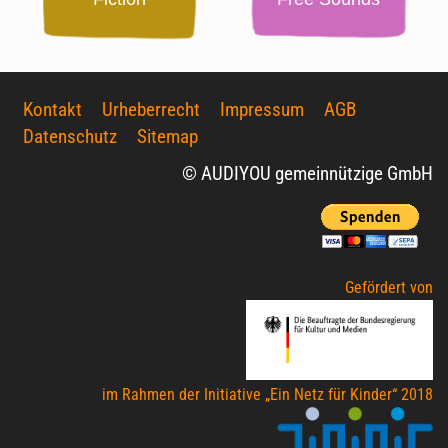
Kontakt
Urheberrecht
Impressum
AGB
Datenschutz
Sitemap
© AUDIYOU gemeinnützige GmbH
Gefördert von
im Rahmen der Initiative „Ein Netz für Kinder“ 2018