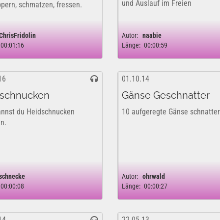
und Auslauf im Freien
pern, schmatzen, fressen.
ChrisFridolin
Autor:
naabie
00:01:16
Länge:
00:00:59
16
01.10.14
dschnucken
Gänse Geschnatter
annst du Heidschnucken
10 aufgeregte Gänse schnatte
n.
schnecke
Autor:
ohrwald
00:00:08
Länge:
00:00:27
14
22.05.13