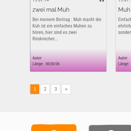
zwei mal Muh
Muh 
Bei meinem Beitrag : Muh macht die
Einfac
Kuh ist ein einfaches Muhen zu
ehrlic
hören, hier sind es zwei
sonder
Rindviecher...
Autor:
Autor:
Länge:
00:00:06
Länge:
1
2
3
»