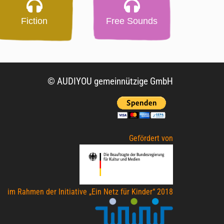
Fiction
Free Sounds
© AUDIYOU gemeinnützige GmbH
Gefördert von
im Rahmen der Initiative „Ein Netz für Kinder“ 2018