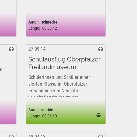
Autor:
schnecke
Länge:
00:00:42
27.09.14
Schulausflug Oberpfälzer
Freilandmuseum
rn
Schülerinnen und Schüler einer
vierten Klasse im Oberpfälzer
Freiandmuseum Neusath
www.freilandmuseum.org
Autor:
naabie
Länge:
00:01:10
18.04.13