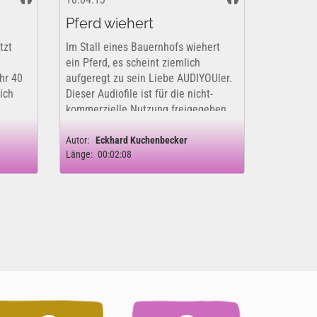
Pferd wiehert
tzt
Im Stall eines Bauernhofs wiehert
ein Pferd, es scheint ziemlich
hr 40
aufgeregt zu sein Liebe AUDIYOUler.
ich
Dieser Audiofile ist für die nicht-
kommerzielle Nutzung freigegeben.
ch
Bei YourSounds findet ihr Profi-
Phone
Geräusche für die kommerzielle
Autor:
Eckhard Kuchenbecker
Länge:
00:02:08
Nutzung....