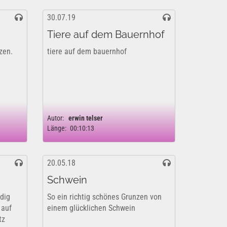
30.07.19
Tiere auf dem Bauernhof
zen.
tiere auf dem bauernhof
Autor:
erwin telser
Länge:
00:10:13
20.05.18
Schwein
dig
So ein richtig schönes Grunzen von
 auf
einem glücklichen Schwein
tz