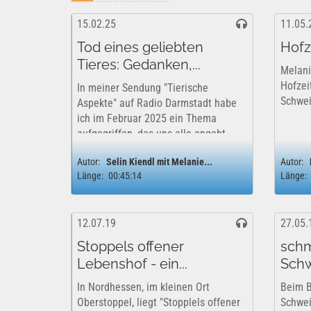
15.02.25
11.05.
Tod eines geliebten
Hofz
Tieres: Gedanken,...
Melani
Hofzei
In meiner Sendung "Tierische
Schwei
Aspekte" auf Radio Darmstadt habe
ich im Februar 2025 ein Thema
aufgegriffen, das uns alle angeht.
Ein Thema, über das viele Menschen
Autor:
Selin Kiendl mit Melanie...
Autor:
aber leider nicht nachdenken,
Länge:
00:45:14
Länge:
geschweige denn reden möchten-
und trotzdem hoffe ich, mein...
12.07.19
27.05.
Stoppels offener
schm
Lebenshof - ein...
Sch
In Nordhessen, im kleinen Ort
Beim 
Oberstoppel, liegt "Stopplels offener
Schwei