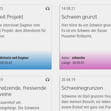
23
14.08.21
eit Projekt
Schwein grunzt
e interviewt Dagmar vom
Hier hörst du ein Schwein grun
t Projekt: dem Altersheim für
Es ist ein Schwein der Rasse
ne.
Husumer Rotbunte.
Melanie und Dagmar
Autor:
schnecke
00:20:42
Länge:
00:00:01
19
20.04.19
atzende, fressende
Schweinegrunzen
weine
Schweine im Stall grunzen freu
über meinen Besuch; sie leben
Bauernhof am
einem Biohof mit ganz viel Pla
negehege. Die Schweine