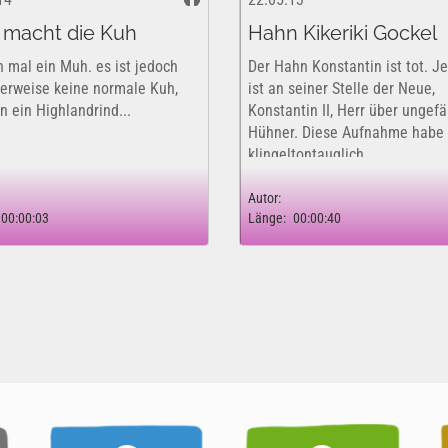
macht die Kuh
Hahn Kikeriki Gockel
h mal ein Muh. es ist jedoch
Der Hahn Konstantin ist tot. Je
herweise keine normale Kuh,
ist an seiner Stelle der Neue,
n ein Highlandrind...
Konstantin II, Herr über ungefä
Hühner. Diese Aufnahme habe 
klingeltontauglich
zusammengeschnitten, damit i
ihn als Weckton auf meinem i
Autor:
00:00:03
Länge:
00:00:40
benutzen kann. Wie der...