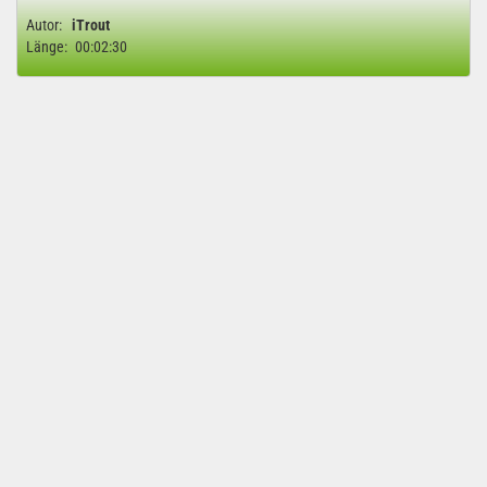
Autor:
iTrout
Länge:
00:02:30