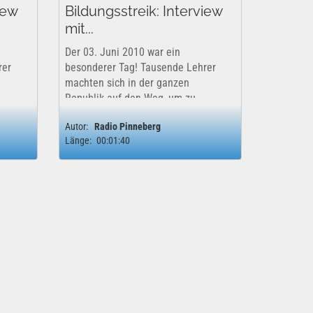
iew
Bildungsstreik: Interview
mit...
Der 03. Juni 2010 war ein
rer
besonderer Tag! Tausende Lehrer
machten sich in der ganzen
Republik auf den Weg, um zu
streiken. Die eventuellen
Autor:
Radio Pinneberg
Konsequenzen nahmen die
Länge:
00:01:40
uf,
verbeamteten Lehrkräfte in Kauf,
denn sie hatten ein Ziel: Den
Politikern deutlich zu...