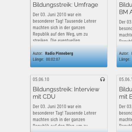
Bildungsstreik: Umfrage
Bild
BM A
Der 03. Juni 2010 war ein
besonderer Tag! Tausende Lehrer
Der 03
machten sich in der ganzen
besond
Republik auf den Weg, um zu
machte
streiken. Die eventuellen
Republ
Konsequenzen nahmen die
streik
verbeamteten Lehrkräfte in Kauf,
Autor:
Radio Pinneberg
Autor:
Konse
Länge:
00:02:07
Länge:
denn sie hatten ein Ziel: Den
verbea
Politikern deutlich zu...
denn s
Politik
05.06.10
05.06.
Bildungsstreik: Interview
Bild
mit CDU
mit 
Der 03. Juni 2010 war ein
Der 03
besonderer Tag! Tausende Lehrer
besond
machten sich in der ganzen
machte
Republik auf den Weg, um zu
Republ