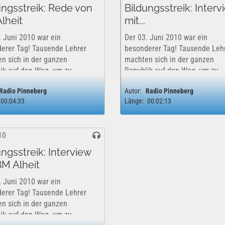
ungsstreik: Rede von
Bildungsstreik: Interv
lheit
mit...
. Juni 2010 war ein
Der 03. Juni 2010 war ein
erer Tag! Tausende Lehrer
besonderer Tag! Tausende Leh
n sich in der ganzen
machten sich in der ganzen
ik auf den Weg, um zu
Republik auf den Weg, um zu
en. Die eventuellen
streiken. Die eventuellen
Radio Pinneberg
Autor:
Radio Pinneberg
quenzen nahmen die
Konsequenzen nahmen die
00:04:33
Länge:
00:02:13
mteten Lehrkräfte in Kauf,
verbeamteten Lehrkräfte in Ka
ie hatten ein Ziel: Den
denn sie hatten ein Ziel: Den
ern deutlich zu...
Politikern deutlich zu...
10
ungsstreik: Interview
BM Alheit
. Juni 2010 war ein
erer Tag! Tausende Lehrer
n sich in der ganzen
ik auf den Weg, um zu