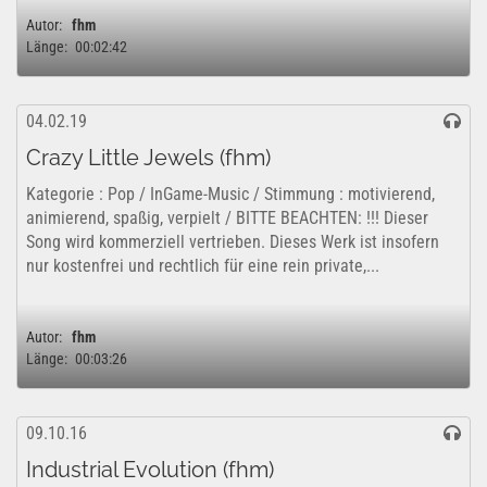
Autor:
fhm
Länge:
00:02:42
04.02.19
Crazy Little Jewels (fhm)
Kategorie : Pop / InGame-Music / Stimmung : motivierend,
animierend, spaßig, verpielt / BITTE BEACHTEN: !!! Dieser
Song wird kommerziell vertrieben. Dieses Werk ist insofern
nur kostenfrei und rechtlich für eine rein private,...
Autor:
fhm
Länge:
00:03:26
09.10.16
Industrial Evolution (fhm)