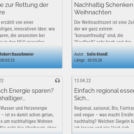
e zur Rettung der
Nachhaltig Schenken
re
Weihnachten
 erzählt von einer
Die Weihnachtszeit ist eine Zeit
ltigen, innovativen Idee: wie
der wir ganz extrem
aren, die ansonsten bei
"konsumfreudig" sind, die
en in den Müll geworfen
"Kaufkraft" sehr hoch und der
, Ozeane von
Einzelhandel einen besondere
Robert Rauschmeier
Autor:
Selin Kiendl
chmutzungen gesäubert
Umsatz macht. Aber sollte die
00:03:23
Länge:
00:05:28
 können. Diese Erfindung
Weihnachtszeit nicht eigentlich
durch den Verein Coiffeur
Besinnlichkeit stehen, für Lieb
aus Frankreich...
Mit...
22
13.04.22
ach Energie sparen?
Einfach regional esse
altiger...
Sich...
 Wasser und Heizenergie
Regional, saisonal, Bio, Fairtra
 – ist es damit schon getan,
und vegan – was macht Ernäh
s um nachhaltiges Wohnen
nachhaltig? Welchen Siegeln 
Wie geht das überhaupt, ohne
ich trauen und wie lässt sich