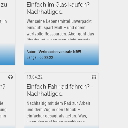
 zu
Einfach im Glas kaufen?
Nachhaltiger...
, in
Wer seine Lebensmittel unverpackt
einkauft, spart Müll – und damit
wertvolle Ressourcen. Aber geht das
überhaupt, wenn man nicht gerade
n
einen Zero-Waste-Laden um die
Autor:
Verbraucherzentrale NRW
Ecke hat? Und lässt sich Müll auch
Länge:
00:22:22
 für
außerhalb vom Einkauf vermeiden?
e?
Wir haben Tipps für...
13.04.22
n?
Einfach Fahrrad fahren? -
Nachhaltiger...
de
Nachhaltig mit dem Rad zur Arbeit
rung
und dem Zug in den Urlaub –
kann
einfacher gesagt als getan. Was,
wenn das mal keine machbaren