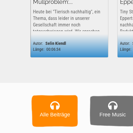
Müllproblem:...
Eppe
Heute bei "Tierisch nachhaltig", ein
Tiny St
Thema, dass leider in unserer
Eppert
Gesellschaft immer noch
nachha
totgeschwiegen wird. Wir sprechen
Redukt
über das Tabu Thema Periode, also,
Natursc
Autor:
Selin Kiendl
Autor:
die Menstruation. Aber was hat die
ist 201
Länge:
00:06:34
Länge:
Menstuation mit Nachhaltigkeit bzw.
Müllsa
mit Müllproduktion...
viele 
Alle Beiträge
Free Music