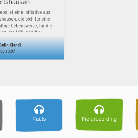
rtshausen
eps ist eine Initiative aus
shausen, die sich für eine
ltige Lebensweise, für die
ion von Müll und für
hutz einsetzt. Die Initiative
Selin Kiendl
0 gestartet - mit
00:13:07
mmelaktionen, an denen sich
BürgerInnen aus...
Facts
Fieldrecording