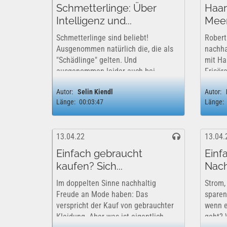
Schmetterlinge: Über
Haar
Intelligenz und...
Mee
Schmetterlinge sind beliebt!
Robert
Ausgenommen natürlich die, die als
nachha
"Schädlinge" gelten. Und
mit Ha
ausgenommen leider auch bei
Frisör
vielen Menschen die frühen
werden
Autor:
Selin Kiendl
Autor:
Entwicklungsstadien. Wieso werden
Ölvers
Länge:
00:03:47
Länge:
Raupen oft bekämpft, und die Falter
werden
dann bewundert? Und was
wurde 
passiert...
justes 
13.04.22
13.04.
Einfach gebraucht
Einf
kaufen? Sich...
Nachh
Im doppelten Sinne nachhaltig
Strom,
Freude an Mode haben: Das
sparen
verspricht der Kauf von gebrauchter
wenn e
Kleidung. Aber was ist eigentlich
geht? 