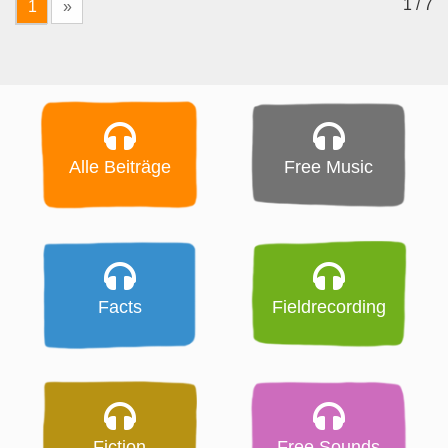
1 / 7
1
»
Alle Beiträge
Free Music
Facts
Fieldrecording
Fiction
Free Sounds