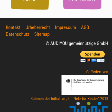
Kontakt
Urheberrecht
Impressum
AGB
Datenschutz
Sitemap
© AUDIYOU gemeinnützige GmbH
Gefördert von
im Rahmen der Initiative „Ein Netz für Kinder“ 2018