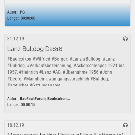
Autor:
PG
Länge:
00:00:00
31.12.19
Lanz Bulldog D2816
#Baulexikon #Wilfried #Berger: #Lanz #Bulldog: #Lanz
#Bulldog, #Verkaufsbezeichnung, #Ackerschlepper, 1921 bis
1957, #Heinrich #Lanz #AG, #Übernahme 1956 #John
#Deere, #Mannheim, #umgangssprachlich #Bulldog,
#amtlicher #Gattungsname,...
Autor:
BauFachForum, Baulexikon...
Länge:
00:00:15
18.12.19