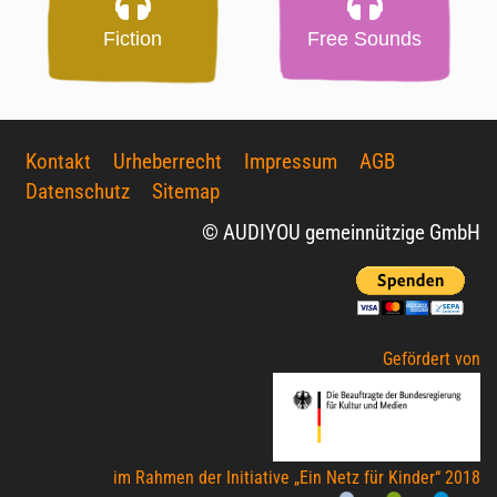
Fiction
Free Sounds
Kontakt
Urheberrecht
Impressum
AGB
Datenschutz
Sitemap
© AUDIYOU gemeinnützige GmbH
Gefördert von
im Rahmen der Initiative „Ein Netz für Kinder“ 2018