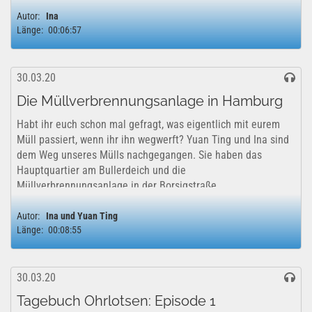
Loreta Wüstenberg, Referentin für Umweltbildung, und
Autor:
Ina
Andree Möller Mitarbeiter in der...
Länge:
00:06:57
30.03.20
Die Müllverbrennungsanlage in Hamburg
Habt ihr euch schon mal gefragt, was eigentlich mit eurem
Müll passiert, wenn ihr ihn wegwerft? Yuan Ting und Ina sind
dem Weg unseres Mülls nachgegangen. Sie haben das
Hauptquartier am Bullerdeich und die
Müllverbrennungsanlage in der Borsigstraße...
Autor:
Ina und Yuan Ting
Länge:
00:08:55
30.03.20
Tagebuch Ohrlotsen: Episode 1