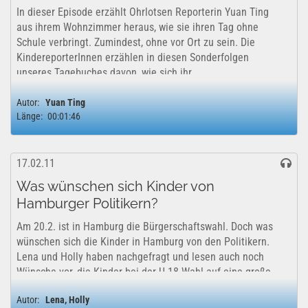
In dieser Episode erzählt Ohrlotsen Reporterin Yuan Ting
aus ihrem Wohnzimmer heraus, wie sie ihren Tag ohne
Schule verbringt. Zumindest, ohne vor Ort zu sein. Die
KindereporterInnen erzählen in diesen Sonderfolgen
unseres Tagebuches davon, wie sich ihr...
Autor:
Yuan Ting
Länge:
00:01:46
17.02.11
Was wünschen sich Kinder von
Hamburger Politikern?
Am 20.2. ist in Hamburg die Bürgerschaftswahl. Doch was
wünschen sich die Kinder in Hamburg von den Politikern.
Lena und Holly haben nachgefragt und lesen auch noch
Wünsche vor, die Kinder bei der U 18 Wahl auf eine große
Wünschewand geschrieben haben. ...
Autor:
Lena, Holly