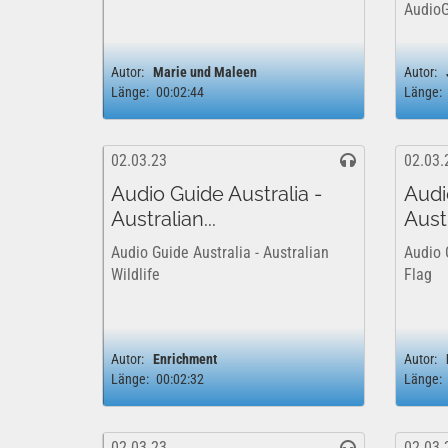
AudioG
Autor:
Marie und Maleen
Autor:
Länge:
00:02:44
Länge:
02.03.23
02.03.
Audio Guide Australia -
Audi
Australian...
Aust
Audio Guide Australia - Australian
Audio 
Wildlife
Flag
Autor:
Enrichment
Autor:
Länge:
00:02:32
Länge:
02.03.23
02.03.