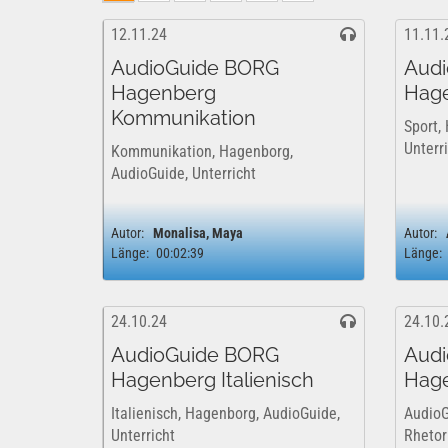
12.11.24
11.11.
AudioGuide BORG
Aud
Hagenberg
Hage
Kommunikation
Sport,
Unterr
Kommunikation, Hagenborg,
AudioGuide, Unterricht
Autor:
Monalisa, Maya
Autor:
Länge:
00:02:39
Länge:
24.10.24
24.10.
AudioGuide BORG
Aud
Hagenberg Italienisch
Hage
Italienisch, Hagenborg, AudioGuide,
Audio
Unterricht
Rhetor