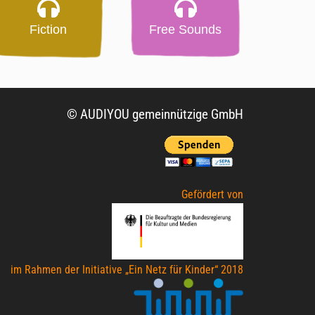
Fiction
Free Sounds
© AUDIYOU gemeinnützige GmbH
Gefördert von
im Rahmen der Initiative „Ein Netz für Kinder“ 2018