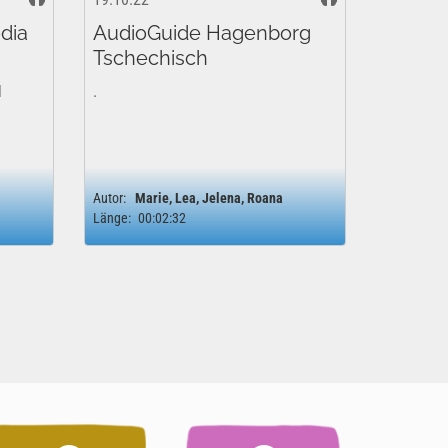
dia
AudioGuide Hagenborg
Tschechisch
l
.
Autor:
Marie, Lea, Jelena, Roana
Länge:
00:02:32