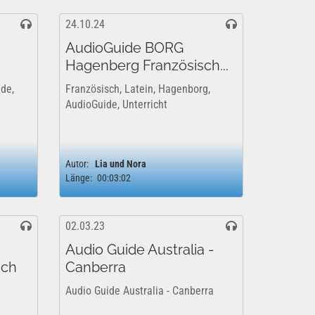
24.10.24
AudioGuide BORG
Hagenberg Französisch...
de,
Französisch, Latein, Hagenborg,
AudioGuide, Unterricht
Autor:
Lia und Nora
Länge:
00:03:02
02.03.23
Audio Guide Australia -
sch
Canberra
Audio Guide Australia - Canberra