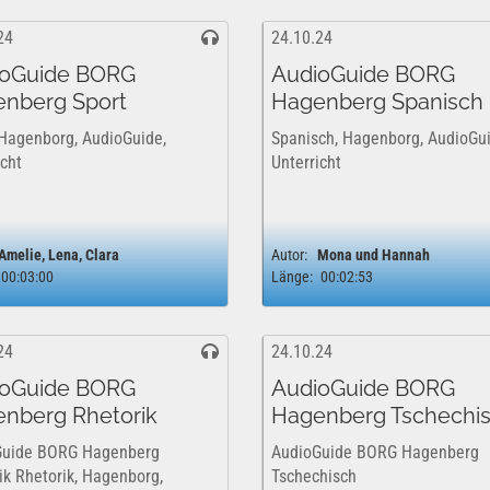
24
24.10.24
ioGuide BORG
AudioGuide BORG
nberg Sport
Hagenberg Spanisch
 Hagenborg, AudioGuide,
Spanisch, Hagenborg, AudioGui
icht
Unterricht
Amelie, Lena, Clara
Autor:
Mona und Hannah
00:03:00
Länge:
00:02:53
24
24.10.24
ioGuide BORG
AudioGuide BORG
nberg Rhetorik
Hagenberg Tschechi
Guide BORG Hagenberg
AudioGuide BORG Hagenberg
ik Rhetorik, Hagenborg,
Tschechisch