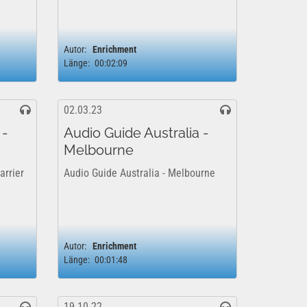
Autor:
Enrichment
Länge:
00:02:09
02.03.23
 -
Audio Guide Australia -
Melbourne
arrier
Audio Guide Australia - Melbourne
Autor:
Enrichment
Länge:
00:01:48
19.10.22