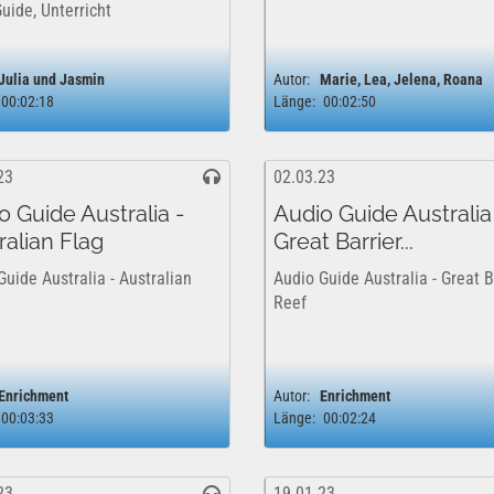
uide, Unterricht
Julia und Jasmin
Autor:
Marie, Lea, Jelena, Roana
00:02:18
Länge:
00:02:50
23
02.03.23
o Guide Australia -
Audio Guide Australia
ralian Flag
Great Barrier...
Guide Australia - Australian
Audio Guide Australia - Great B
Reef
Enrichment
Autor:
Enrichment
00:03:33
Länge:
00:02:24
23
19.01.23