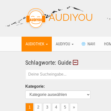
AUDIYOU
AUDIOTHEK
AUDIYOU
NAVI
HO
Schlagworte: Guide
Kategorie:
1
2
3
4
5
»