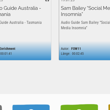
o Guide Australia -
Sam Bailey “Social Me
ania
Insomnia”
Guide Australia - Tasmania
Audio Guide Sam Bailey “Socia
Media Insomnia”
Enrichment
Autor:
FOW11
00:01:41
Länge:
00:02:45