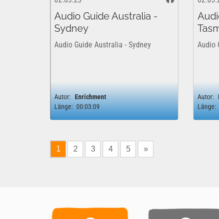
Audio Guide Australia -
Audi
Sydney
Tasm
Audio Guide Australia - Sydney
Audio 
Autor:
Enrichment
Autor:
Länge:
00:03:09
Länge:
1
2
3
4
5
»