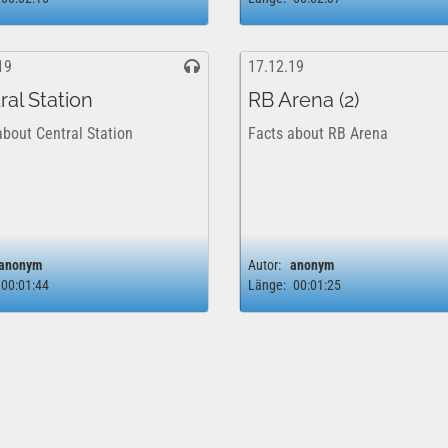
19
17.12.19
ral Station
RB Arena (2)
about Central Station
Facts about RB Arena
anonym
Autor:
anonym
00:01:44
Länge:
00:01:25