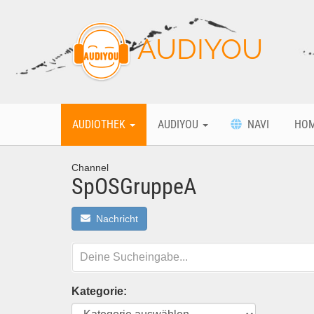
AUDIYOU
AUDIOTHEK
AUDIYOU
NAVI
HO
Channel
SpOSGruppeA
Nachricht
Kategorie: