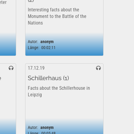
eter
Interesting facts about the
Monument to the Battle of the
Nations
Autor:
anonym
Länge:
00:02:11
17.12.19
e
Schillerhaus (1)
Facts about the Schillerhouse in
Leipzig
Autor:
anonym
Länge:
00:05:48