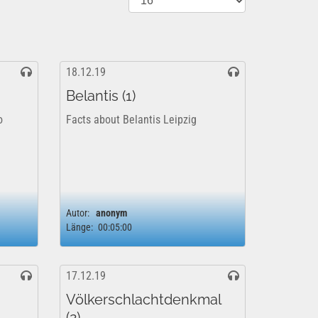
18.12.19
Belantis (1)
o
Facts about Belantis Leipzig
Autor:
anonym
Länge:
00:05:00
17.12.19
Völkerschlachtdenkmal
(2)