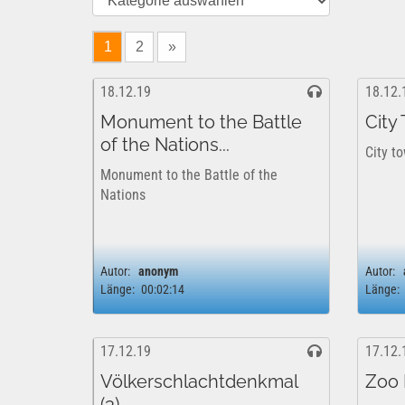
1
2
»
18.12.19
18.12.
Monument to the Battle
City
of the Nations...
City t
Monument to the Battle of the
Nations
Autor:
anonym
Autor:
Länge:
00:02:14
Länge:
17.12.19
17.12.
Völkerschlachtdenkmal
Zoo L
(3)