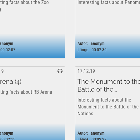
sting facts about the Zoo
Interesting facts about Panom
g
anonym
Autor:
anonym
00:02:07
Länge:
00:02:39
19
17.12.19
rena (4)
The Monument to th
Battle of the...
sting facts about RB Arena
Interesting facts about the
Monument to the Battle of the
Nations
anonym
Autor:
anonym
00:02:15
Länge:
00:02:37