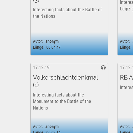
Intere
Leipzi
Interesting facts about the Battle of
the Nations
Autor:
anonym
Autor:
Länge:
00:04:47
Länge:
17.12.19
17.12.
Völkerschlachtdenkmal
RB A
(1)
Intere
Interesting facts about the
Monument to the Battle of the
Nations
Autor:
anonym
Autor:
Länge:
00:02:14
Länge: