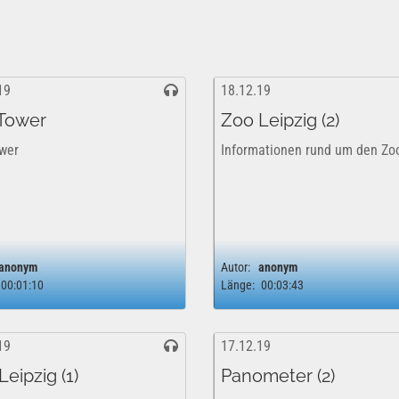
19
18.12.19
 Tower
Zoo Leipzig (2)
ower
Informationen rund um den Zo
anonym
Autor:
anonym
00:01:10
Länge:
00:03:43
19
17.12.19
eipzig (1)
Panometer (2)