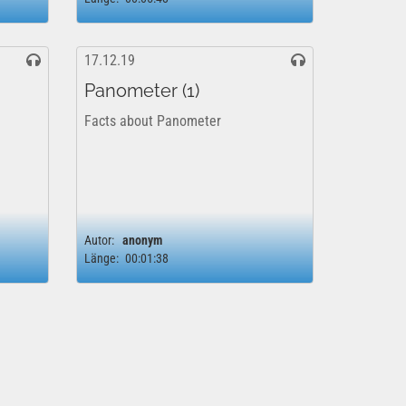
17.12.19
Panometer (1)
Facts about Panometer
Autor:
anonym
Länge:
00:01:38