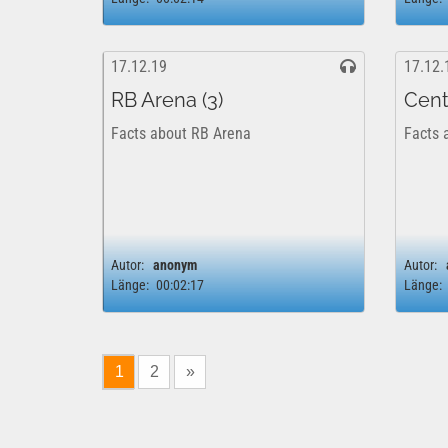
17.12.19
17.12.
RB Arena (3)
Cent
Facts about RB Arena
Facts 
Autor:
anonym
Autor:
Länge:
00:02:17
Länge:
1
2
»