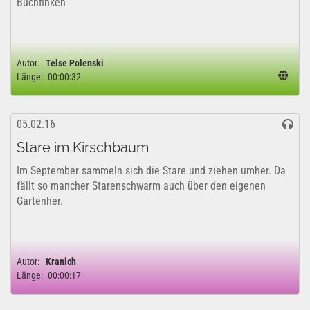
Buchfinken
Autor:
Telse Polenski
Länge:
00:00:32
05.02.16
Stare im Kirschbaum
Im September sammeln sich die Stare und ziehen umher. Da
fällt so mancher Starenschwarm auch über den eigenen
Gartenher.
Autor:
Kranich
Länge:
00:00:17