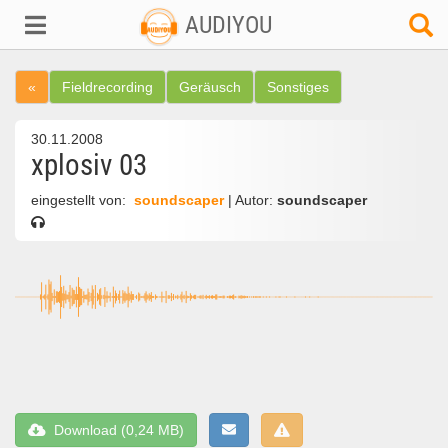
AUDIYOU
«
Fieldrecording
Geräusch
Sonstiges
30.11.2008
xplosiv 03
eingestellt von:
soundscaper
| Autor:
soundscaper
Download (0,24 MB)