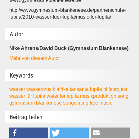
www.gymnasium-blankenese.de
http://www.gymnasium-blankenese.de/partnerschule-
lupila/2010-wasser-fuer-lupila/music-for-lupila/
Autor
Nike Ahrens/David Buck (Gymnasium Blankenese)
Mehr von diesem Autor
Keywords
wasser
wassermusik
afrika
tansania
lupila
hilfsprojekt
wasser für lupila
water for lupila
musikproduktion
song
gymnasium blankenese
songwriting
free music
Beitrag teilen