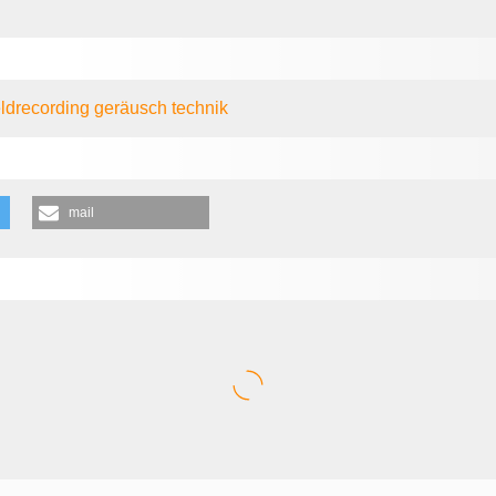
eldrecording
geräusch
technik
mail