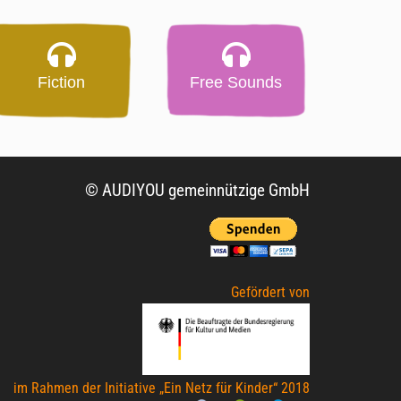
Fiction
Free Sounds
© AUDIYOU gemeinnützige GmbH
Gefördert von
im Rahmen der Initiative „Ein Netz für Kinder“ 2018