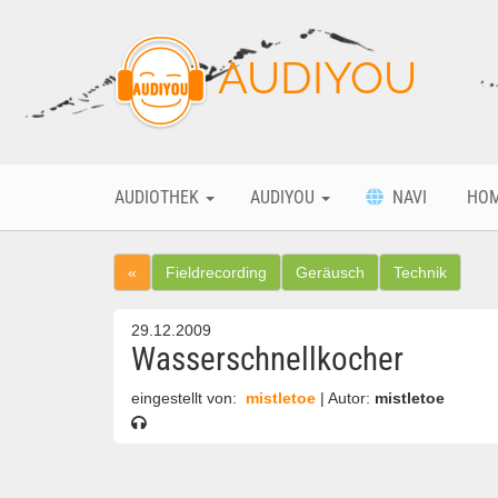
AUDIYOU
AUDIOTHEK
AUDIYOU
NAVI
HO
«
Fieldrecording
Geräusch
Technik
29.12.2009
Wasserschnellkocher
eingestellt von:
mistletoe
| Autor:
mistletoe