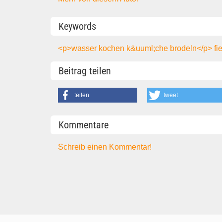
Keywords
<p>wasser
kochen
k&uuml;che
brodeln</p>
fi
Beitrag teilen
teilen
tweet
Kommentare
Schreib einen Kommentar!