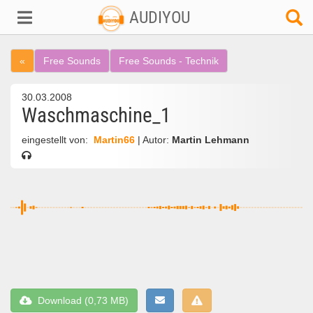
AUDIYOU
«
Free Sounds
Free Sounds - Technik
30.03.2008
Waschmaschine_1
eingestellt von:
Martin66
| Autor:
Martin Lehmann
Download (0,73 MB)