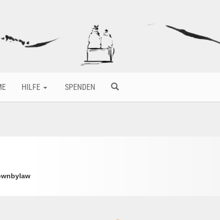
ME
HILFE
SPENDEN
downbylaw