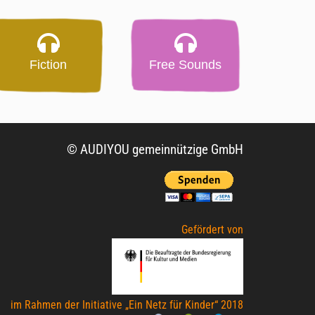
Fiction
Free Sounds
© AUDIYOU gemeinnützige GmbH
Gefördert von
im Rahmen der Initiative „Ein Netz für Kinder“ 2018