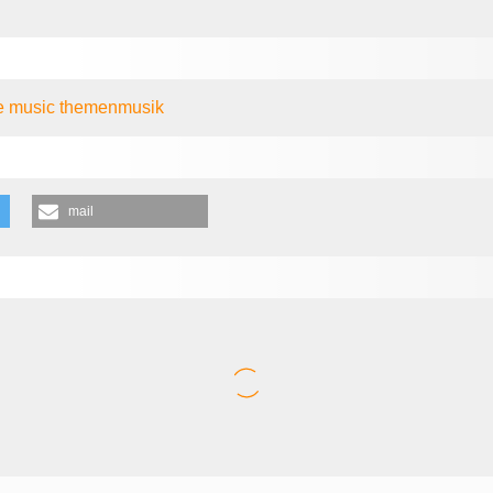
ee music
themenmusik
mail