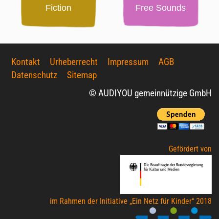
Fiction
Free Sounds
Kontakt
Urheberrecht
Impressum
AGB
Datenschutz
Sitemap
© AUDIYOU gemeinnützige GmbH
Gefördert von
im Rahmen der Initiative „Ein Netz für Kinder“ 2018