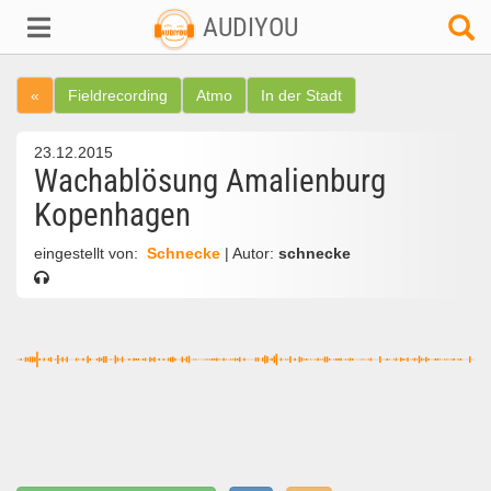
AUDIYOU
«
Fieldrecording
Atmo
In der Stadt
23.12.2015
Wachablösung Amalienburg
Kopenhagen
eingestellt von:
Schnecke
| Autor:
schnecke