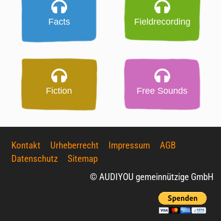
Facts
Fieldrecording
Fiction
Free Sounds
Kontakt
Urheberrecht
Impressum
AGB
Datenschutz
Sitemap
© AUDIYOU gemeinnützige GmbH