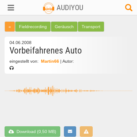
AUDIYOU
«
Fieldrecording
Geräusch
Transport
04.06.2008
Vorbeifahrenes Auto
eingestellt von:
Martin66
| Autor:
Download (0,50 MB)