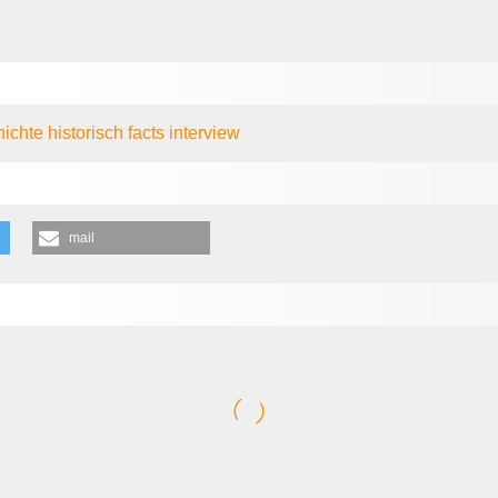
hichte
historisch
facts
interview
mail