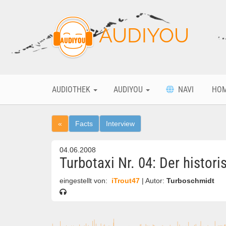
AUDIYOU
AUDIOTHEK
AUDIYOU
NAVI
HO
«
Facts
Interview
04.06.2008
Turbotaxi Nr. 04: Der histor
eingestellt von:
iTrout47
| Autor:
Turboschmidt